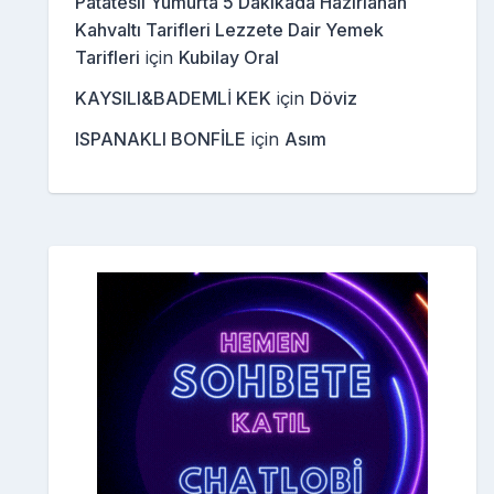
Patatesli Yumurta 5 Dakikada Hazırlanan
Kahvaltı Tarifleri Lezzete Dair Yemek
Tarifleri
için
Kubilay Oral
KAYSILI&BADEMLİ KEK
için
Döviz
ISPANAKLI BONFİLE
için
Asım