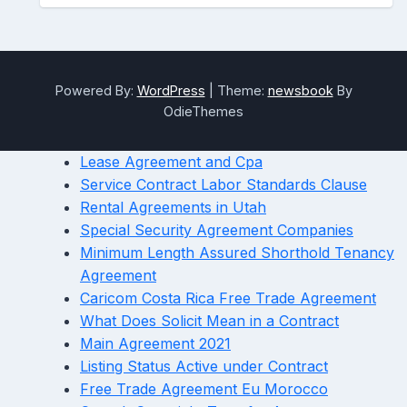
Powered By:
WordPress
|
Theme:
newsbook
By
OdieThemes
Lease Agreement and Cpa
Service Contract Labor Standards Clause
Rental Agreements in Utah
Special Security Agreement Companies
Minimum Length Assured Shorthold Tenancy
Agreement
Caricom Costa Rica Free Trade Agreement
What Does Solicit Mean in a Contract
Main Agreement 2021
Listing Status Active under Contract
Free Trade Agreement Eu Morocco