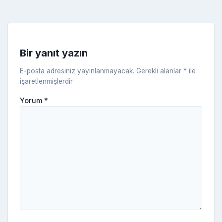
k
e
s
s
ni
Bir yanıt yazın
ki
E-posta adresiniz yayınlanmayacak.
Gerekli alanlar
*
ile
işaretlenmişlerdir
Yorum
*