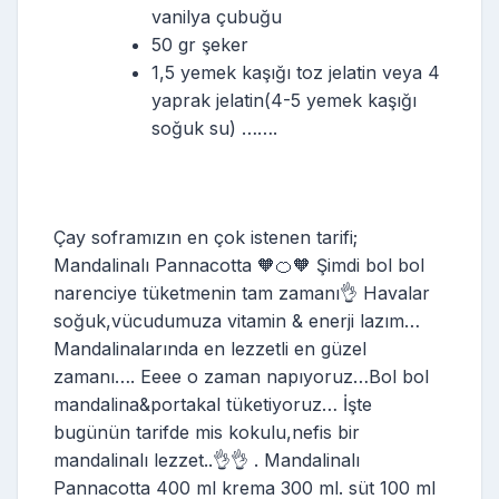
vanilya çubuğu
50 gr şeker
1,5 yemek kaşığı toz jelatin veya 4
yaprak jelatin(4-5 yemek kaşığı
soğuk su) …….
Çay soframızın en çok istenen tarifi;
Mandalinalı Pannacotta 🧡🍊🧡 Şimdi bol bol
narenciye tüketmenin tam zamanı👌 Havalar
soğuk,vücudumuza vitamin & enerji lazım…
Mandalinalarında en lezzetli en güzel
zamanı…. Eeee o zaman napıyoruz…Bol bol
mandalina&portakal tüketiyoruz… İşte
bugünün tarifde mis kokulu,nefis bir
mandalinalı lezzet..👌👌 . Mandalinalı
Pannacotta 400 ml krema 300 ml. süt 100 ml