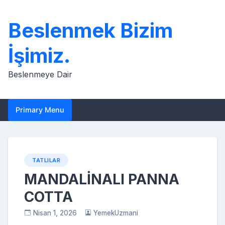
Skip
to
Beslenmek Bizim
content
İşimiz.
Beslenmeye Dair
Primary Menu
TATLILAR
MANDALİNALI PANNA
COTTA
Nisan 1, 2026
YemekUzmani