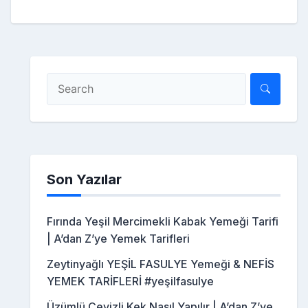
Son Yazılar
Fırında Yeşil Mercimekli Kabak Yemeği Tarifi
| A’dan Z’ye Yemek Tarifleri
Zeytinyağlı YEŞİL FASULYE Yemeği & NEFİS
YEMEK TARİFLERİ #yeşilfasulye
Üzümlü Cevizli Kek Nasıl Yapılır | A’dan Z’ye