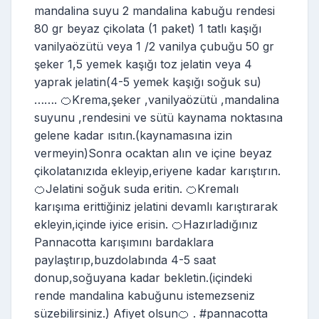
mandalina suyu 2 mandalina kabuğu rendesi
80 gr beyaz çikolata (1 paket) 1 tatlı kaşığı
vanilyaözütü veya 1 /2 vanilya çubuğu 50 gr
şeker 1,5 yemek kaşığı toz jelatin veya 4
yaprak jelatin(4-5 yemek kaşığı soğuk su)
……. 🍊Krema,şeker ,vanilyaözütü ,mandalina
suyunu ,rendesini ve sütü kaynama noktasına
gelene kadar ısıtın.(kaynamasına izin
vermeyin)Sonra ocaktan alın ve içine beyaz
çikolatanızıda ekleyip,eriyene kadar karıştırın.
🍊Jelatini soğuk suda eritin. 🍊Kremalı
karışıma erittiğiniz jelatini devamlı karıştırarak
ekleyin,içinde iyice erisin. 🍊Hazırladığınız
Pannacotta karışımını bardaklara
paylaştırıp,buzdolabında 4-5 saat
donup,soğuyana kadar bekletin.(içindeki
rende mandalina kabuğunu istemezseniz
süzebilirsiniz.) Afiyet olsun🍊 . #pannacotta