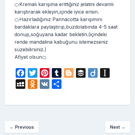
🍊Kremalı karışıma erittiğiniz jelatini devamlı
karıştırarak ekleyin,içinde iyice erisin.
🍊Hazırladığınız Pannacotta karışımını
bardaklara paylaştırıp,buzdolabında 4-5 saat
donup,soğuyana kadar bekletin.(içindeki
rende mandalina kabuğunu istemezseniz
süzebilirsiniz.)
Afiyet olsun🍊
F
T
Pi
T
Bl
B
Di
In
a
w
nt
u
o
uf
ig
st
M
O
V
S
c
itt
er
m
g
fe
o
a
y
d
K
h
e
er
e
bl
g
r
p
S
n
ar
b
st
r
er
a
p
o
e
o
p
a
kl
←
Previous
Next
→
o
er
c
a