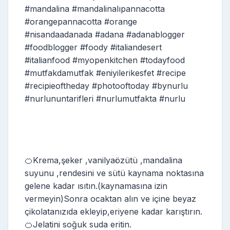
#mandalina #mandalinalıpannacotta
#orangepannacotta #orange
#nisandaadanada #adana #adanablogger
#foodblogger #foody #italiandesert
#italianfood #myopenkitchen #todayfood
#mutfakdamutfak #eniyilerikesfet #recipe
#recipieoftheday #photooftoday #bynurlu
#nurlununtarifleri #nurlumutfakta #nurlu
🍊Krema,şeker ,vanilyaözütü ,mandalina
suyunu ,rendesini ve sütü kaynama noktasına
gelene kadar ısıtın.(kaynamasına izin
vermeyin)Sonra ocaktan alın ve içine beyaz
çikolatanızıda ekleyip,eriyene kadar karıştırın.
🍊Jelatini soğuk suda eritin.