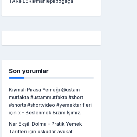
TARİFLERİ#mahleplipoğaça
Son yorumlar
Kıymalı Pırasa Yemeği @ustam
mutfakta #ustammutfakta #short
#shorts #shortvideo #yemektarifleri
için
x - Beslenmek Bizim İşimiz.
Nar Ekşili Dolma – Pratik Yemek
Tarifleri
için
üsküdar avukat