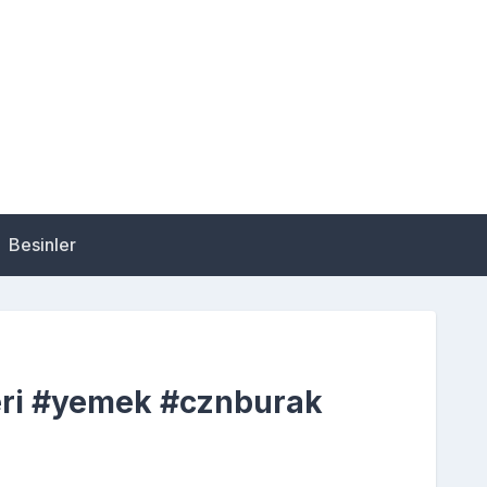
Besinler
leri #yemek #cznburak