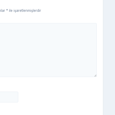
ki
nlar
*
ile işaretlenmişlerdir