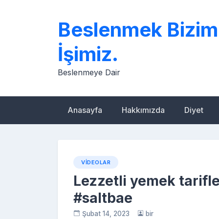
Skip
to
Beslenmek Bizim
content
İşimiz.
Beslenmeye Dair
Anasayfa
Hakkımızda
Diyet
VIDEOLAR
Lezzetli yemek tarif
#saltbae
Şubat 14, 2023
bir