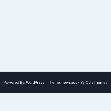
Powered By:
WordPress
|
Theme:
newsbook
By OdieThemes