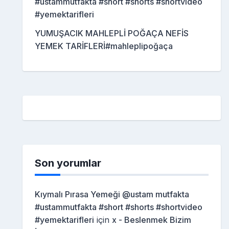
#ustammutfakta #short #shorts #shortvideo
#yemektarifleri
YUMUŞACIK MAHLEPLİ POĞAÇA NEFİS
YEMEK TARİFLERİ#mahleplipoğaça
Son yorumlar
Kıymalı Pırasa Yemeği @ustam mutfakta
#ustammutfakta #short #shorts #shortvideo
#yemektarifleri
için
x - Beslenmek Bizim