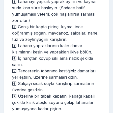
1️⃣ Lahanayı yaprak yaprak ayırın ve kaynar
suda kısa süre haşlayın. (Sadece hafif
yumuşaması yeterli; çok haşlanırsa sarması
zor olur.)
2️⃣ Geniş bir kapta pirinç, kıyma, ince
doğranmış soğan, maydanoz, salçalar, nane,
tuz ve zeytinyağını karıştırın.
3️⃣ Lahana yapraklarının kalın damar
kısımlarını kesin ve yaprakları ikiye bölün.
4️⃣ İç harçtan koyup sıkı ama nazik şekilde
sarın.
5️⃣ Tencerenin tabanına kestiğiniz damarları
yerleştirin, üzerine sarmaları dizin.
6️⃣ Salçayı sıcak suyla karıştırıp sarmaların
üzerine gezdirin.
7️⃣ Üzerine bir tabak kapatın, kapağı kapalı
şekilde kısık ateşte suyunu çekip lahanalar
yumuşayana kadar pişirin.