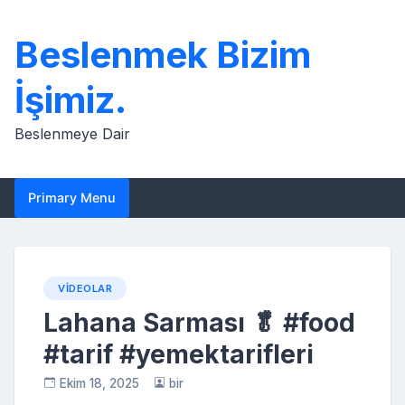
Skip
to
Beslenmek Bizim
content
İşimiz.
Beslenmeye Dair
Primary Menu
VIDEOLAR
Lahana Sarması 🥬 #food
#tarif #yemektarifleri
Ekim 18, 2025
bir