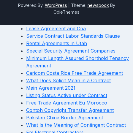
Powered By:
WordPress
|
Theme:
newsbook
By
OdieThemes
Lease Agreement and Cpa
Service Contract Labor Standards Clause
Rental Agreements in Utah
Special Security Agreement Companies
Minimum Length Assured Shorthold Tenancy
Agreement
Caricom Costa Rica Free Trade Agreement
What Does Solicit Mean in a Contract
Main Agreement 2021
Listing Status Active under Contract
Free Trade Agreement Eu Morocco
Contoh Copyright Transfer Agreement
Pakistan China Border Agreement
What Is the Meaning of Contingent Contract
Fpl Electrical Contractors