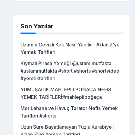
Son Yazılar
Üzümlü Cevizli Kek Nasıl Yapılır | A’dan Z’ye
Yemek Tarifleri
Kıymalı Pırasa Yemeği @ustam mutfakta
#ustammutfakta #short #shorts #shortvideo
#yemektarifleri
YUMUŞACIK MAHLEPLİ POĞAÇA NEFİS
YEMEK TARİFLERİ#mahleplipoğaça
Mor Lahana ve Havuç Tarator Nefis Yemek
Tarifleri #shorts
Uzun Süre Bayatlamayan Tuzlu Kurabiye |
A’dan Z’ye Yemek Tarifleri