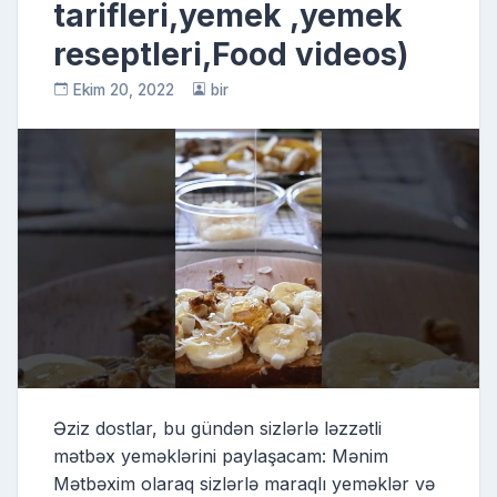
tarifleri,yemek ,yemek
reseptleri,Food videos)
Ekim 20, 2022
bir
Əziz dostlar, bu gündən sizlərlə ləzzətli
mətbəx yeməklərini paylaşacam: Mənim
Mətbəxim olaraq sizlərlə maraqlı yeməklər və