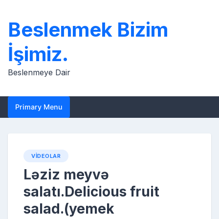
Skip
to
Beslenmek Bizim
content
İşimiz.
Beslenmeye Dair
Primary Menu
VIDEOLAR
Ləziz meyvə
salatı.Delicious fruit
salad.(yemek