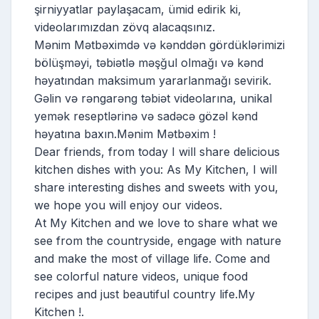
şirniyyatlar paylaşacam, ümid edirik ki,
videolarımızdan zövq alacaqsınız.
Mənim Mətbəximdə və kənddən gördüklərimizi
bölüşməyi, təbiətlə məşğul olmağı və kənd
həyatından maksimum yararlanmağı sevirik.
Gəlin və rəngarəng təbiət videolarına, unikal
yemək reseptlərinə və sadəcə gözəl kənd
həyatına baxın.Mənim Mətbəxim !
Dear friends, from today I will share delicious
kitchen dishes with you: As My Kitchen, I will
share interesting dishes and sweets with you,
we hope you will enjoy our videos.
At My Kitchen and we love to share what we
see from the countryside, engage with nature
and make the most of village life. Come and
see colorful nature videos, unique food
recipes and just beautiful country life.My
Kitchen !.