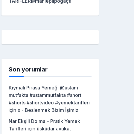
TARİFLERİ#mahleplipoğaça
Son yorumlar
Kıymalı Pırasa Yemeği @ustam
mutfakta #ustammutfakta #short
#shorts #shortvideo #yemektarifleri
için
x - Beslenmek Bizim İşimiz.
Nar Ekşili Dolma – Pratik Yemek
Tarifleri
için
üsküdar avukat