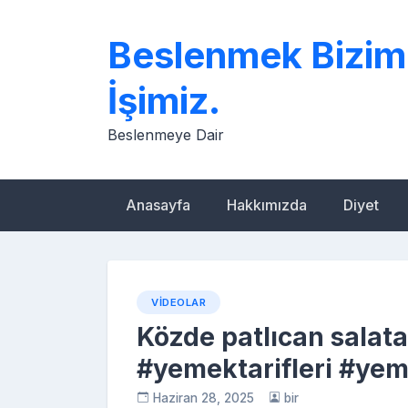
Skip
to
Beslenmek Bizim
content
İşimiz.
Beslenmeye Dair
Anasayfa
Hakkımızda
Diyet
VIDEOLAR
Közde patlıcan salat
#yemektarifleri #ye
Haziran 28, 2025
bir