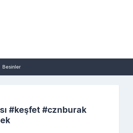
Besinler
ası #keşfet #cznburak
mek