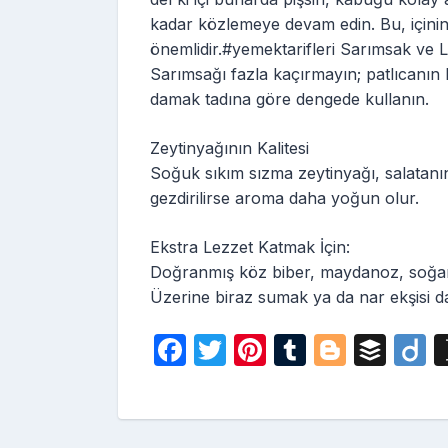
kadar közlemeye devam edin. Bu, içinin
önemlidir.#yemektarifleri Sarımsak ve
Sarımsağı fazla kaçırmayın; patlıcanın l
damak tadına göre dengede kullanın.
Zeytinyağının Kalitesi
Soğuk sıkım sızma zeytinyağı, salatanın
gezdirilirse aroma daha yoğun olur.
Ekstra Lezzet Katmak İçin:
Doğranmış köz biber, maydanoz, soğan 
Üzerine biraz sumak ya da nar ekşisi
F
T
Pi
T
Bl
B
D
a
w
nt
u
o
uf
i
c
itt
er
m
g
fe
o
e
er
e
bl
g
r