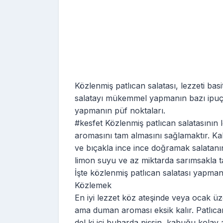
Közlenmiş patlıcan salatası, lezzeti bas
salatayı mükemmel yapmanın bazı ipuçla
yapmanın püf noktaları.
#kesfet Közlenmiş patlıcan salatasının l
aromasını tam almasını sağlamaktır. 
ve bıçakla ince ince doğramak salatanın
limon suyu ve az miktarda sarımsakla tat
İşte közlenmiş patlıcan salatası yapma
Közlemek
En iyi lezzet köz ateşinde veya ocak üze
ama duman aroması eksik kalır. Patlıc
del ki içi buharda pişsin, kabuğu kolay