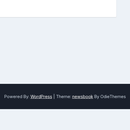
Powered By:
WordPress
|
Theme:
newsbook
By OdieThemes