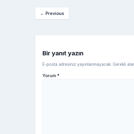
b
st
r
er
←
Previous
o
o
k
Bir yanıt yazın
E-posta adresiniz yayınlanmayacak.
Gerekli ala
Yorum
*