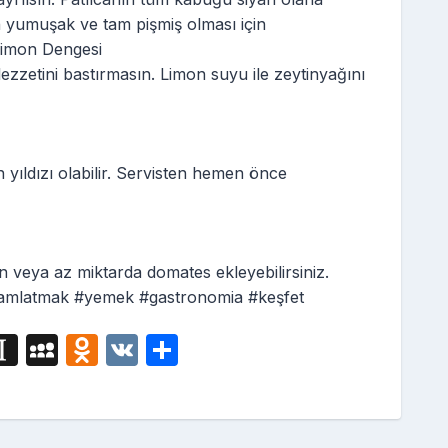
 yumuşak ve tam pişmiş olması için
 Limon Dengesi
ezzetini bastırmasın. Limon suyu ile zeytinyağını
 yıldızı olabilir. Servisten hemen önce
veya az miktarda domates ekleyebilirsiniz.
 damlatmak #yemek #gastronomia #keşfet
i
In
M
O
V
S
g
st
y
d
K
h
a
S
n
ar
p
p
o
e