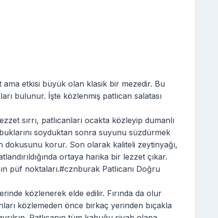
it ama etkisi büyük olan klasik bir mezedir. Bu
rı bulunur. İşte közlenmiş patlıcan salatası
ezzet sırrı, patlıcanları ocakta közleyip dumanlı
Kabuklarını soyduktan sonra suyunu süzdürmek
 dokusunu korur. Son olarak kaliteli zeytinyağı,
landırıldığında ortaya harika bir lezzet çıkar.
nın püf noktaları.#cznburak Patlıcanı Doğru
rinde közlenerek elde edilir. Fırında da olur
anları közlemeden önce birkaç yerinden bıçakla
 ayrılsın. Patlıcanın tüm kabuğu siyah olana