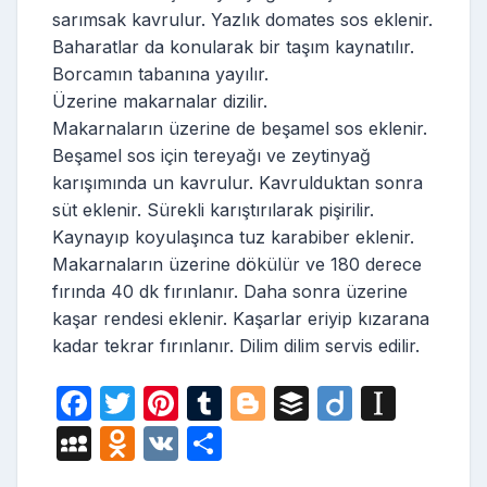
sarımsak kavrulur. Yazlık domates sos eklenir.
Baharatlar da konularak bir taşım kaynatılır.
Borcamın tabanına yayılır.
Üzerine makarnalar dizilir.
Makarnaların üzerine de beşamel sos eklenir.
Beşamel sos için tereyağı ve zeytinyağ
karışımında un kavrulur. Kavrulduktan sonra
süt eklenir. Sürekli karıştırılarak pişirilir.
Kaynayıp koyulaşınca tuz karabiber eklenir.
Makarnaların üzerine dökülür ve 180 derece
fırında 40 dk fırınlanır. Daha sonra üzerine
kaşar rendesi eklenir. Kaşarlar eriyip kızarana
kadar tekrar fırınlanır. Dilim dilim servis edilir.
F
T
Pi
T
Bl
B
Di
In
a
w
nt
u
o
uf
ig
st
M
O
V
S
c
itt
er
m
g
fe
o
a
y
d
K
h