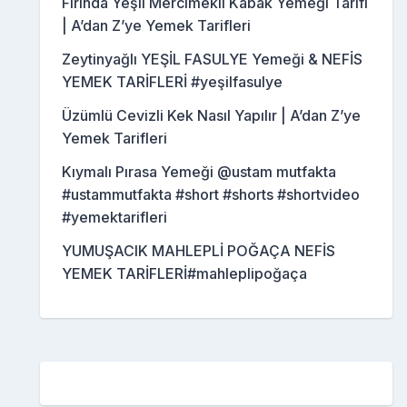
Fırında Yeşil Mercimekli Kabak Yemeği Tarifi
| A’dan Z’ye Yemek Tarifleri
Zeytinyağlı YEŞİL FASULYE Yemeği & NEFİS
YEMEK TARİFLERİ #yeşilfasulye
Üzümlü Cevizli Kek Nasıl Yapılır | A’dan Z’ye
Yemek Tarifleri
Kıymalı Pırasa Yemeği @ustam mutfakta
#ustammutfakta #short #shorts #shortvideo
#yemektarifleri
YUMUŞACIK MAHLEPLİ POĞAÇA NEFİS
YEMEK TARİFLERİ#mahleplipoğaça