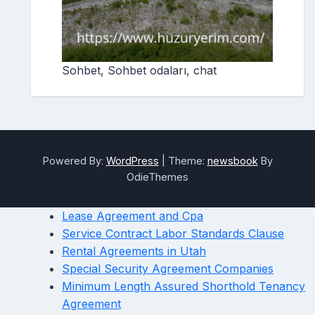
Sohbet, Sohbet odaları, chat
Powered By:
WordPress
|
Theme:
newsbook
By
OdieThemes
Lease Agreement and Cpa
Service Contract Labor Standards Clause
Rental Agreements in Utah
Special Security Agreement Companies
Minimum Length Assured Shorthold Tenancy
Agreement