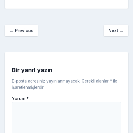
e
er
e
bl
g
r
p
S
n
ar
b
st
r
er
a
p
o
e
o
p
a
kl
←
Previous
Next
→
o
er
c
a
k
e
s
s
ni
Bir yanıt yazın
ki
E-posta adresiniz yayınlanmayacak.
Gerekli alanlar
*
ile
işaretlenmişlerdir
Yorum
*