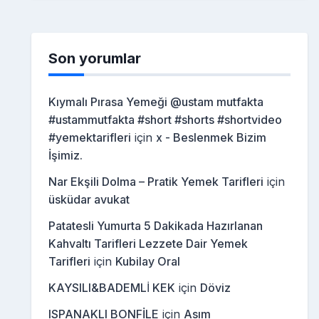
Son yorumlar
Kıymalı Pırasa Yemeği @ustam mutfakta
#ustammutfakta #short #shorts #shortvideo
#yemektarifleri
için
x - Beslenmek Bizim
İşimiz.
Nar Ekşili Dolma – Pratik Yemek Tarifleri
için
üsküdar avukat
Patatesli Yumurta 5 Dakikada Hazırlanan
Kahvaltı Tarifleri Lezzete Dair Yemek
Tarifleri
için
Kubilay Oral
KAYSILI&BADEMLİ KEK
için
Döviz
ISPANAKLI BONFİLE
için
Asım