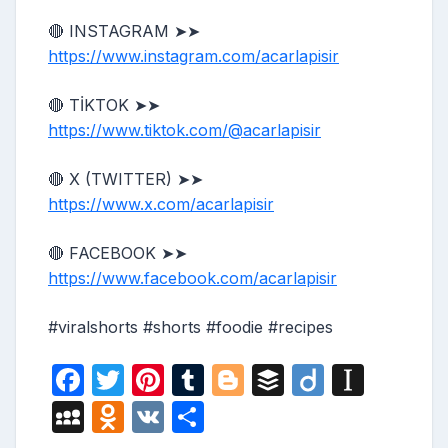
🔴 INSTAGRAM ➤➤
https://www.instagram.com/acarlapisir
🔴 TİKTOK ➤➤
https://www.tiktok.com/@acarlapisir
🔴 X (TWITTER) ➤➤
https://www.x.com/acarlapisir
🔴 FACEBOOK ➤➤
https://www.facebook.com/acarlapisir
#viralshorts #shorts #foodie #recipes
F
T
Pi
T
Bl
B
Di
In
a
w
nt
u
o
uf
ig
st
M
O
V
S
c
itt
er
m
g
fe
o
a