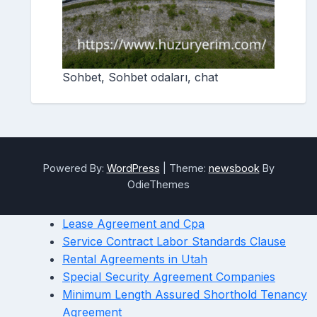
Sohbet, Sohbet odaları, chat
Powered By:
WordPress
|
Theme:
newsbook
By
OdieThemes
Lease Agreement and Cpa
Service Contract Labor Standards Clause
Rental Agreements in Utah
Special Security Agreement Companies
Minimum Length Assured Shorthold Tenancy
Agreement