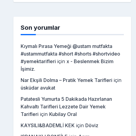
Son yorumlar
Kıymalı Pırasa Yemeği @ustam mutfakta
#ustammutfakta #short #shorts #shortvideo
#yemektarifleri
için
x - Beslenmek Bizim
İşimiz.
Nar Ekşili Dolma – Pratik Yemek Tarifleri
için
üsküdar avukat
Patatesli Yumurta 5 Dakikada Hazırlanan
Kahvaltı Tarifleri Lezzete Dair Yemek
Tarifleri
için
Kubilay Oral
KAYSILI&BADEMLİ KEK
için
Döviz