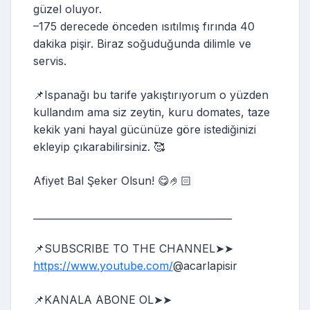
güzel oluyor.
–175 derecede önceden ısıtılmış fırında 40
dakika pişir. Biraz soğuduğunda dilimle ve
servis.
📌Ispanağı bu tarife yakıştırıyorum o yüzden
kullandım ama siz zeytin, kuru domates, taze
kekik yani hayal gücünüze göre istediğinizi
ekleyip çıkarabilirsiniz. 🥰
Afiyet Bal Şeker Olsun! 😋🤌🏻
_________________________________________
📌SUBSCRIBE TO THE CHANNEL➤➤
https://www.youtube.com/
‎⁨@acarlapisir⁩
📌KANALA ABONE OL➤➤