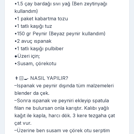
•1.5 çay bardağı sıvı yağ (Ben zeytinyağı
kullandım)
•1 paket kabartma tozu
•1 tatlı kaşığı tuz
•150 gr Peynir (Beyaz peynir kullandım)
•2 avuç ıspanak
•1 tatlı kaşığı pulbiber
●Üzeri için;
•Susam, çörekotu
👨🏻‍🍳 NASIL YAPILIR?
–Ispanak ve peynir dışında tüm malzemeleri
blender da çek.
–Sonra ıspanak ve peyniri ekleyip spatula
filan ne bulursan onla karıştır. Kalıbı yağlı
kağıt ile kapla, harcı dök. 3 kere tezgaha çat
çat vur.
–Üzerine ben susam ve çörek otu serptim