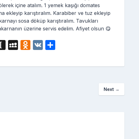
ölerek içine atalım. 1 yemek kaşığı domates
ma ekleyip karıştıralım. Karabiber ve tuz ekleyip
karnayı sosa döküp karıştıralım. Tavukları
akarnanın üzerine servis edelim. Afiyet olsun 😋
i
In
M
O
V
S
g
st
y
d
K
h
a
S
n
ar
p
p
o
e
a
a
kl
Next
→
p
c
a
er
e
s
s
ni
ki