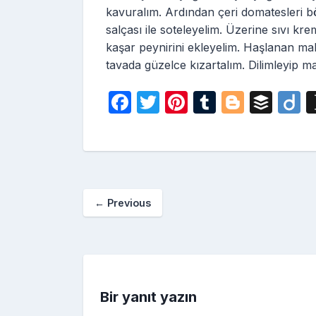
kavuralım. Ardından çeri domatesleri b
salçası ile soteleyelim. Üzerine sıvı kre
kaşar peynirini ekleyelim. Haşlanan ma
tavada güzelce kızartalım. Dilimleyip m
F
T
Pi
T
Bl
B
D
a
w
nt
u
o
uf
i
c
itt
er
m
g
fe
o
e
er
e
bl
g
r
b
st
r
er
←
Previous
o
o
k
Bir yanıt yazın