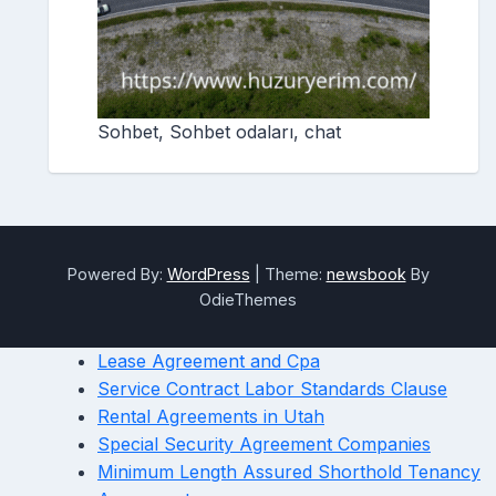
Sohbet, Sohbet odaları, chat
Powered By:
WordPress
|
Theme:
newsbook
By
OdieThemes
Lease Agreement and Cpa
Service Contract Labor Standards Clause
Rental Agreements in Utah
Special Security Agreement Companies
Minimum Length Assured Shorthold Tenancy