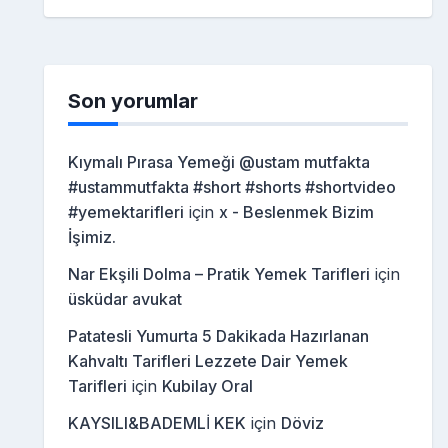
Son yorumlar
Kıymalı Pırasa Yemeği @ustam mutfakta
#ustammutfakta #short #shorts #shortvideo
#yemektarifleri
için
x - Beslenmek Bizim
İşimiz.
Nar Ekşili Dolma – Pratik Yemek Tarifleri
için
üsküdar avukat
Patatesli Yumurta 5 Dakikada Hazırlanan
Kahvaltı Tarifleri Lezzete Dair Yemek
Tarifleri
için
Kubilay Oral
KAYSILI&BADEMLİ KEK
için
Döviz