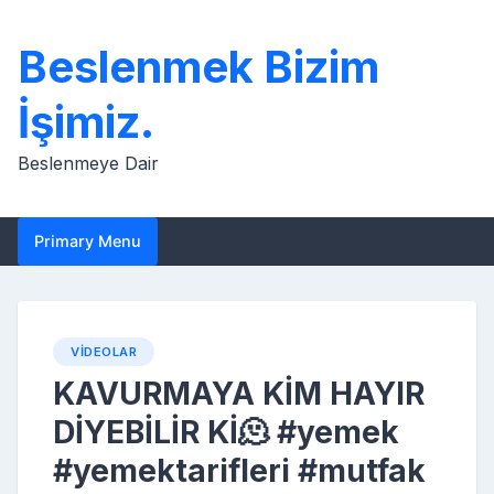
Skip
to
Beslenmek Bizim
content
İşimiz.
Beslenmeye Dair
Primary Menu
VIDEOLAR
KAVURMAYA KİM HAYIR
DİYEBİLİR Kİ🫠 #yemek
#yemektarifleri #mutfak