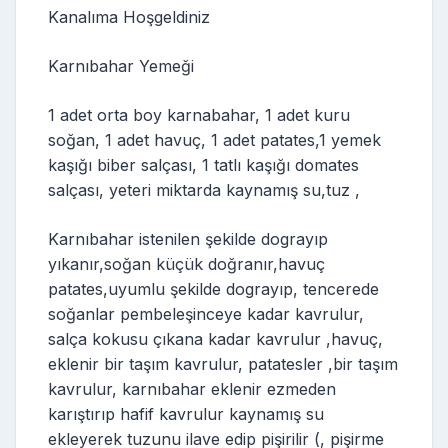
Kanalıma Hoşgeldiniz
Karnıbahar Yemeği
1 adet orta boy karnabahar, 1 adet kuru
soğan, 1 adet havuç, 1 adet patates,1 yemek
kaşığı biber salçası, 1 tatlı kaşığı domates
salçası, yeteri miktarda kaynamış su,tuz ,
Karnıbahar istenilen şekilde dograyıp
yıkanır,soğan küçük doğranır,havuç
patates,uyumlu şekilde dograyıp, tencerede
soğanlar pembeleşinceye kadar kavrulur,
salça kokusu çıkana kadar kavrulur ,havuç,
eklenir bir taşım kavrulur, patatesler ,bir taşım
kavrulur, karnıbahar eklenir ezmeden
karıştırıp hafif kavrulur kaynamış su
ekleyerek tuzunu ilave edip pişirilir (, pişirme