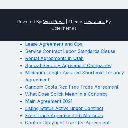
Powered By:
WordPress
|
Theme:
newsbook
By
OdieThemes
Lease Agreement and Cpa
Service Contract Labor Standards Clause
Rental Agreements in Utah
Special Security Agreement Companies
Minimum Length Assured Shorthold Tenancy
Agreement
Caricom Costa Rica Free Trade Agreement
What Does Solicit Mean in a Contract
Main Agreement 2021
Listing Status Active under Contract
Free Trade Agreement Eu Morocco
Contoh Copyright Transfer Agreement