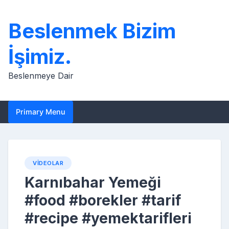
Skip
to
Beslenmek Bizim
content
İşimiz.
Beslenmeye Dair
Primary Menu
VIDEOLAR
Karnıbahar Yemeği
#food #borekler #tarif
#recipe #yemektarifleri