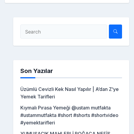
Son Yazılar
Üzümlü Cevizli Kek Nasıl Yapılır | A’dan Z’ye
Yemek Tarifleri
Kıymalı Pırasa Yemeği @ustam mutfakta
#ustammutfakta #short #shorts #shortvideo
#yemektarifleri
YUMUŞACIK MAHLEPLİ POĞAÇA NEFİS