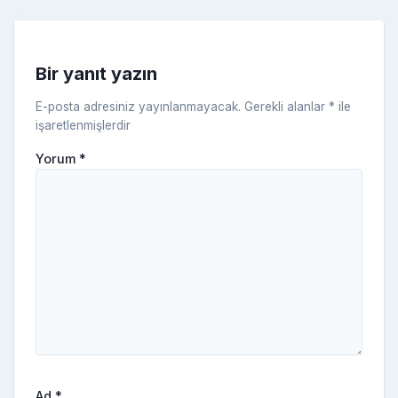
s
ni
Bir yanıt yazın
ki
E-posta adresiniz yayınlanmayacak.
Gerekli alanlar
*
ile
işaretlenmişlerdir
Yorum
*
Ad
*