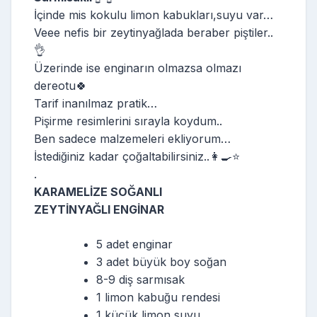
İçinde mis kokulu limon kabukları,suyu var…
Veee nefis bir zeytinyağlada beraber piştiler..
👌
Üzerinde ise enginarın olmazsa olmazı
dereotu🍀
Tarif inanılmaz pratik…
Pişirme resimlerini sırayla koydum..
Ben sadece malzemeleri ekliyorum…
İstediğiniz kadar çoğaltabilirsiniz..👩‍🍳⭐️
.
KARAMELİZE SOĞANLI
ZEYTİNYAĞLI ENGİNAR
5 adet enginar
3 adet büyük boy soğan
8-9 diş sarmısak
1 limon kabuğu rendesi
1 küçük limon suyu