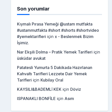
Son yorumlar
Kıymalı Pırasa Yemeği @ustam mutfakta
#ustammutfakta #short #shorts #shortvideo
#yemektarifleri
için
x - Beslenmek Bizim
İşimiz.
Nar Ekşili Dolma – Pratik Yemek Tarifleri
için
üsküdar avukat
Patatesli Yumurta 5 Dakikada Hazırlanan
Kahvaltı Tarifleri Lezzete Dair Yemek
Tarifleri
için
Kubilay Oral
KAYSILI&BADEMLİ KEK
için
Döviz
ISPANAKLI BONFİLE
için
Asım