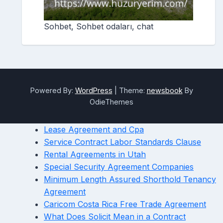
Sohbet, Sohbet odaları, chat
Powered By:
WordPress
|
Theme:
newsbook
By
OdieThemes
Lease Agreement and Cpa
Service Contract Labor Standards Clause
Rental Agreements in Utah
Special Security Agreement Companies
Minimum Length Assured Shorthold Tenancy
Agreement
Caricom Costa Rica Free Trade Agreement
What Does Solicit Mean in a Contract