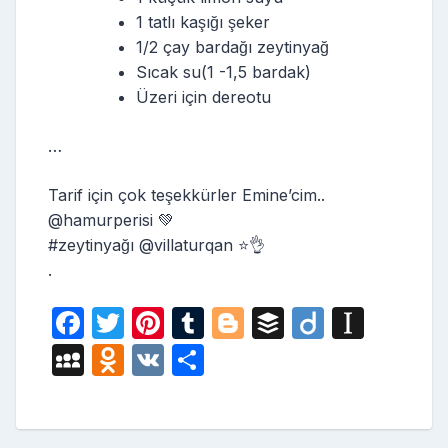
1 tatlı kaşığı şeker
1/2 çay bardağı zeytinyağ
Sıcak su(1 -1,5 bardak)
Üzeri için dereotu
…
Tarif için çok teşekkürler Emine’cim..
@hamurperisi 💚
#zeytinyağı @villaturqan ⭐️👌
.
F
T
Pi
T
Bl
B
Di
In
a
w
nt
u
o
uf
ig
st
M
O
V
S
c
itt
er
m
g
fe
o
a
y
d
K
h
e
er
e
bl
g
r
p
S
n
ar