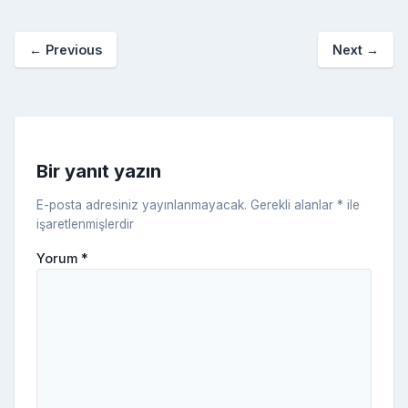
b
st
r
er
a
p
o
e
o
p
a
kl
←
Previous
Next
→
o
er
c
a
k
e
s
s
ni
Bir yanıt yazın
ki
E-posta adresiniz yayınlanmayacak.
Gerekli alanlar
*
ile
işaretlenmişlerdir
Yorum
*