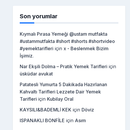
Son yorumlar
Kıymalı Pırasa Yemeği @ustam mutfakta
#ustammutfakta #short #shorts #shortvideo
#yemektarifleri
için
x - Beslenmek Bizim
İşimiz.
Nar Ekşili Dolma – Pratik Yemek Tarifleri
için
üsküdar avukat
Patatesli Yumurta 5 Dakikada Hazırlanan
Kahvaltı Tarifleri Lezzete Dair Yemek
Tarifleri
için
Kubilay Oral
KAYSILI&BADEMLİ KEK
için
Döviz
ISPANAKLI BONFİLE
için
Asım