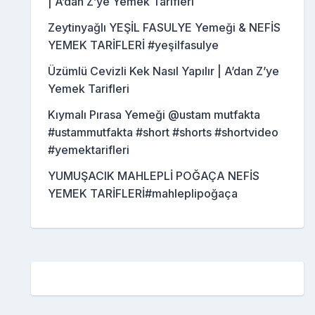
| A’dan Z’ye Yemek Tarifleri
Zeytinyağlı YEŞİL FASULYE Yemeği & NEFİS
YEMEK TARİFLERİ #yeşilfasulye
Üzümlü Cevizli Kek Nasıl Yapılır | A’dan Z’ye
Yemek Tarifleri
Kıymalı Pırasa Yemeği @ustam mutfakta
#ustammutfakta #short #shorts #shortvideo
#yemektarifleri
YUMUŞACIK MAHLEPLİ POĞAÇA NEFİS
YEMEK TARİFLERİ#mahleplipoğaça