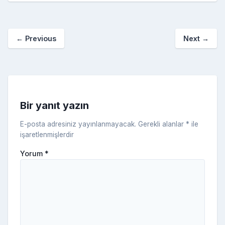
b
st
r
er
a
p
o
e
o
p
a
kl
←
Previous
Next
→
o
er
c
a
k
e
s
s
ni
Bir yanıt yazın
ki
E-posta adresiniz yayınlanmayacak.
Gerekli alanlar
*
ile
işaretlenmişlerdir
Yorum
*