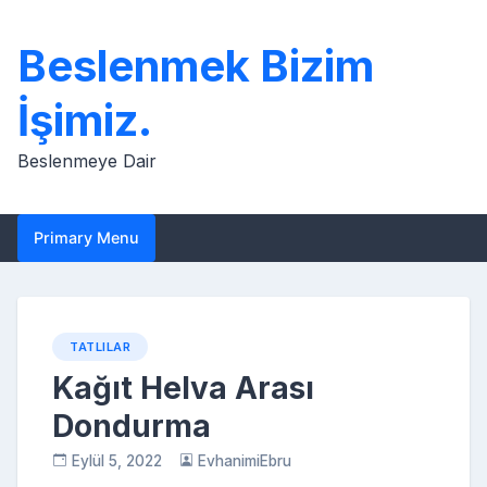
Skip
to
Beslenmek Bizim
content
İşimiz.
Beslenmeye Dair
Primary Menu
TATLILAR
Kağıt Helva Arası
Dondurma
Eylül 5, 2022
EvhanimiEbru