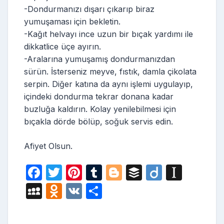
-Dondurmanızı dışarı çıkarıp biraz
yumuşaması için bekletin.
-Kağıt helvayı ince uzun bir bıçak yardımı ile
dikkatlice üçe ayırın.
-Aralarına yumuşamış dondurmanızdan
sürün. İsterseniz meyve, fıstık, damla çikolata
serpin. Diğer katına da aynı işlemi uygulayıp,
içindeki dondurma tekrar donana kadar
buzluğa kaldırın. Kolay yenilebilmesi için
bıçakla dörde bölüp, soğuk servis edin.
Afiyet Olsun.
F
T
Pi
T
Bl
B
Di
In
a
w
nt
u
o
uf
ig
st
M
O
V
S
c
itt
er
m
g
fe
o
a
y
d
K
h
e
er
e
bl
g
r
p
S
n
ar