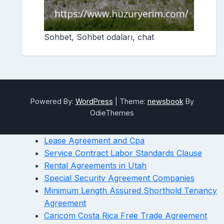
Sohbet, Sohbet odaları, chat
Powered By:
WordPress
|
Theme:
newsbook
By
OdieThemes
Lease Agreement and Cpa
Service Contract Labor Standards Clause
Rental Agreements in Utah
Special Security Agreement Companies
Minimum Length Assured Shorthold Tenancy
Agreement
Caricom Costa Rica Free Trade Agreement