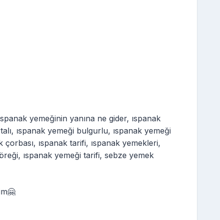
 ıspanak yemeğinin yanına ne gider, ıspanak
talı, ıspanak yemeği bulgurlu, ıspanak yemeği
k çorbası, ıspanak tarifi, ıspanak yemekleri,
böreği, ıspanak yemeği tarifi, sebze yemek
im🤗