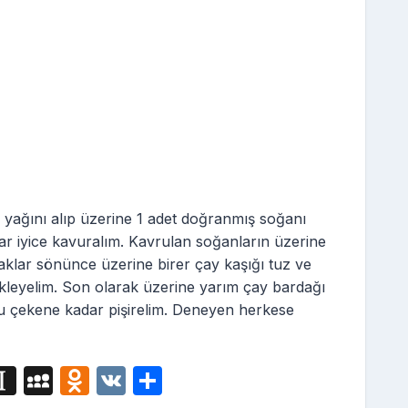
ı yağını alıp üzerine 1 adet doğranmış soğanı
adar iyice kavuralım. Kavrulan soğanların üzerine
aklar sönünce üzerine birer çay kaşığı tuz ve
ekleyelim. Son olarak üzerine yarım çay bardağı
nu çekene kadar pişirelim. Deneyen herkese
i
In
M
O
V
S