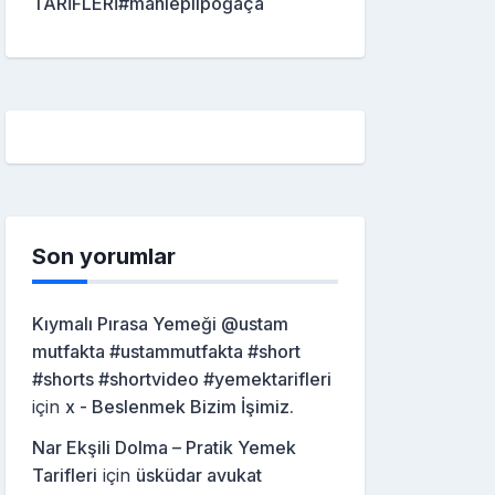
TARİFLERİ#mahleplipoğaça
Son yorumlar
Kıymalı Pırasa Yemeği @ustam
mutfakta #ustammutfakta #short
#shorts #shortvideo #yemektarifleri
için
x - Beslenmek Bizim İşimiz.
Nar Ekşili Dolma – Pratik Yemek
Tarifleri
için
üsküdar avukat