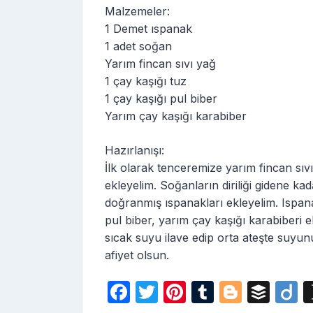
Malzemeler:
1 Demet ıspanak
1 adet soğan
Yarım fincan sıvı yağ
1 çay kaşığı tuz
1 çay kaşığı pul biber
Yarım çay kaşığı karabiber
Hazırlanışı:
İlk olarak tenceremize yarım fincan sıv
ekleyelim. Soğanların diriliği gidene k
doğranmış ıspanakları ekleyelim. Ispan
pul biber, yarım çay kaşığı karabiberi 
sıcak suyu ilave edip orta ateşte suyu
afiyet olsun.
F
T
Pi
T
Bl
B
D