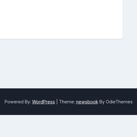
Powered By:
WordPress
|
Theme:
newsbook
By OdieThemes