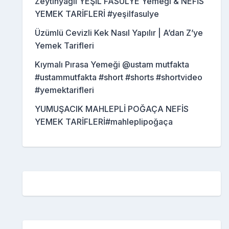
Zeytinyağlı YEŞİL FASULYE Yemeği & NEFİS
YEMEK TARİFLERİ #yeşilfasulye
Üzümlü Cevizli Kek Nasıl Yapılır | A’dan Z’ye
Yemek Tarifleri
Kıymalı Pırasa Yemeği @ustam mutfakta
#ustammutfakta #short #shorts #shortvideo
#yemektarifleri
YUMUŞACIK MAHLEPLİ POĞAÇA NEFİS
YEMEK TARİFLERİ#mahleplipoğaça