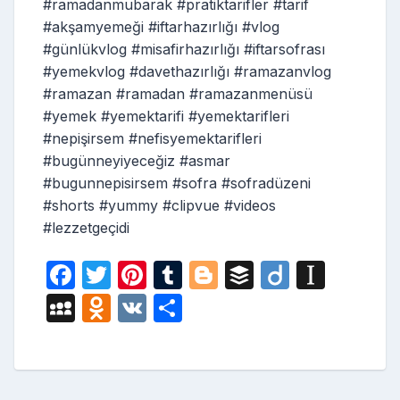
#ramadanmubarak #pratiktarifler #tarif
#akşamyemeği #iftarhazırlığı #vlog
#günlükvlog #misafirhazırlığı #iftarsofrası
#yemekvlog #davethazırlığı #ramazanvlog
#ramazan #ramadan #ramazanmenüsü
#yemek #yemektarifi #yemektarifleri
#nepişirsem #nefisyemektarifleri
#bugünneyiyeceğiz #asmar
#bugunnepisirsem #sofra #sofradüzeni
#shorts #yummy #clipvue #videos
#lezzetgeçidi
F
T
Pi
T
Bl
B
Di
In
a
w
nt
u
o
uf
ig
st
M
O
V
S
c
itt
er
m
g
fe
o
a
y
d
K
h
e
er
e
bl
g
r
p
S
n
ar
b
st
r
er
a
p
o
e