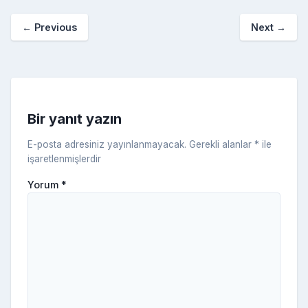
o
p
a
kl
←
Previous
Next
→
o
er
c
a
k
e
s
s
ni
Bir yanıt yazın
ki
E-posta adresiniz yayınlanmayacak.
Gerekli alanlar
*
ile
işaretlenmişlerdir
Yorum
*