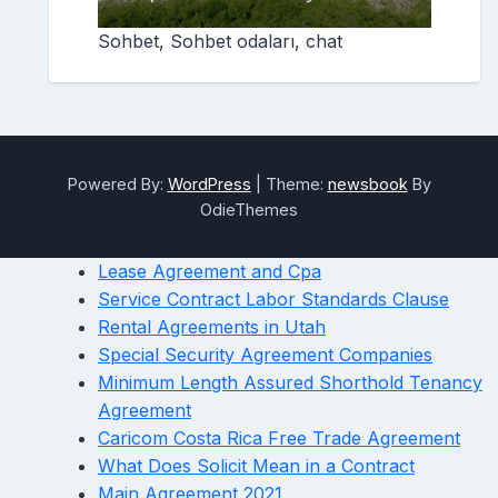
Sohbet, Sohbet odaları, chat
Powered By:
WordPress
|
Theme:
newsbook
By
OdieThemes
Lease Agreement and Cpa
Service Contract Labor Standards Clause
Rental Agreements in Utah
Special Security Agreement Companies
Minimum Length Assured Shorthold Tenancy
Agreement
Caricom Costa Rica Free Trade Agreement
What Does Solicit Mean in a Contract
Main Agreement 2021