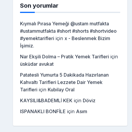
Son yorumlar
Kıymalı Pırasa Yemeği @ustam mutfakta
#ustammutfakta #short #shorts #shortvideo
#yemektarifleri
için
x - Beslenmek Bizim
İşimiz.
Nar Ekşili Dolma – Pratik Yemek Tarifleri
için
üsküdar avukat
Patatesli Yumurta 5 Dakikada Hazırlanan
Kahvaltı Tarifleri Lezzete Dair Yemek
Tarifleri
için
Kubilay Oral
KAYSILI&BADEMLİ KEK
için
Döviz
ISPANAKLI BONFİLE
için
Asım