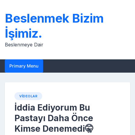
Skip
to
Beslenmek Bizim
content
İşimiz.
Beslenmeye Dair
Primary Menu
VIDEOLAR
İddia Ediyorum Bu
Pastayı Daha Önce
Kimse Denemedi🤫