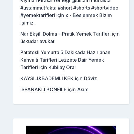
Kıymalı Pırasa Yemeği @ustam mutfakta
#ustammutfakta #short #shorts #shortvideo
#yemektarifleri
için
x - Beslenmek Bizim
İşimiz.
Nar Ekşili Dolma – Pratik Yemek Tarifleri
için
üsküdar avukat
Patatesli Yumurta 5 Dakikada Hazırlanan
Kahvaltı Tarifleri Lezzete Dair Yemek
Tarifleri
için
Kubilay Oral
KAYSILI&BADEMLİ KEK
için
Döviz
ISPANAKLI BONFİLE
için
Asım