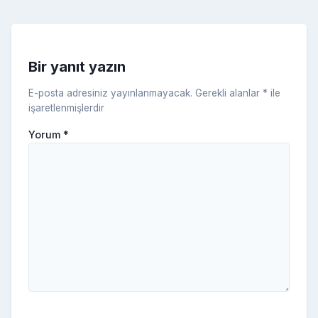
k
e
s
s
ni
Bir yanıt yazın
ki
E-posta adresiniz yayınlanmayacak.
Gerekli alanlar
*
ile
işaretlenmişlerdir
Yorum
*