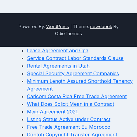
Powered By:
WordPress
|
Theme:
newsbook
By
OdieThemes
Lease Agreement and Cpa
Service Contract Labor Standards Clause
Rental Agreements in Utah
Special Security Agreement Companies
Minimum Length Assured Shorthold Tenancy
Agreement
Caricom Costa Rica Free Trade Agreement
What Does Solicit Mean in a Contract
Main Agreement 2021
Listing Status Active under Contract
Free Trade Agreement Eu Morocco
Contoh Copyright Transfer Agreement