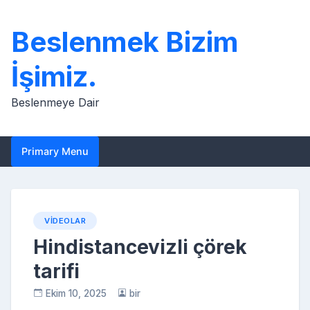
Skip
to
Beslenmek Bizim
content
İşimiz.
Beslenmeye Dair
Primary Menu
VIDEOLAR
Hindistancevizli çörek
tarifi
Ekim 10, 2025
bir