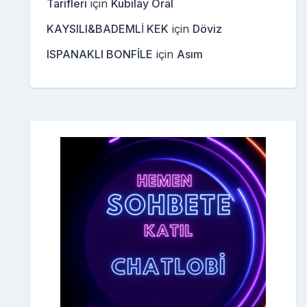
Tarifleri
için
Kubilay Oral
KAYSILI&BADEMLİ KEK
için
Döviz
ISPANAKLI BONFİLE
için
Asım