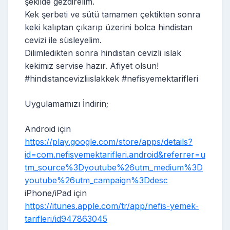
şekilde gezdirelim.
Kek şerbeti ve sütü tamamen çektikten sonra
keki kalıptan çıkarıp üzerini bolca hindistan
cevizi ile süsleyelim.
Dilimledikten sonra hindistan cevizli ıslak
kekimiz servise hazır. Afiyet olsun!
#hindistancevizliıslakkek #nefisyemektarifleri
Uygulamamızı İndirin;
Android için
https://play.google.com/store/apps/details?
id=com.nefisyemektarifleri.android&referrer=u
tm_source%3Dyoutube%26utm_medium%3D
youtube%26utm_campaign%3Ddesc
iPhone/iPad için
https://itunes.apple.com/tr/app/nefis-yemek-
tarifleri/id947863045