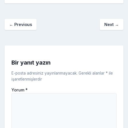
e
er
e
bl
g
r
p
S
n
ar
b
st
r
er
a
p
o
e
o
p
a
kl
←
Previous
Next
→
o
er
c
a
k
e
s
s
ni
Bir yanıt yazın
ki
E-posta adresiniz yayınlanmayacak.
Gerekli alanlar
*
ile
işaretlenmişlerdir
Yorum
*