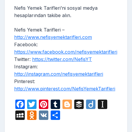
Nefis Yemek Tarifleri’ni sosyal medya
hesaplarından takibe alın.
Nefis Yemek Tarifleri –
http://www.nefisyemektarifleri.com
Facebook:
https://www.facebook.com/nefisyemektarifleri
Twitter:
https://twitter.com/NefisYT
Instagram:
http://instagram.com/nefisyemektarifleri
Pinterest:
http://www.pinterest.com/NefisYemekTarifleri
F
T
Pi
T
Bl
B
Di
In
a
w
nt
u
o
uf
ig
st
M
O
V
S
c
itt
er
m
g
fe
o
a
y
d
K
h