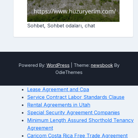
Sohbet, Sohbet odaları, chat
Powered By:
WordPress
|
Theme:
newsbook
By
OdieThemes
Lease Agreement and Cpa
Service Contract Labor Standards Clause
Rental Agreements in Utah
Special Security Agreement Companies
Minimum Length Assured Shorthold Tenancy
Agreement
Caricom Costa Rica Free Trade Agreement