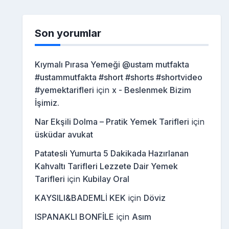
Son yorumlar
Kıymalı Pırasa Yemeği @ustam mutfakta
#ustammutfakta #short #shorts #shortvideo
#yemektarifleri
için
x - Beslenmek Bizim
İşimiz.
Nar Ekşili Dolma – Pratik Yemek Tarifleri
için
üsküdar avukat
Patatesli Yumurta 5 Dakikada Hazırlanan
Kahvaltı Tarifleri Lezzete Dair Yemek
Tarifleri
için
Kubilay Oral
KAYSILI&BADEMLİ KEK
için
Döviz
ISPANAKLI BONFİLE
için
Asım