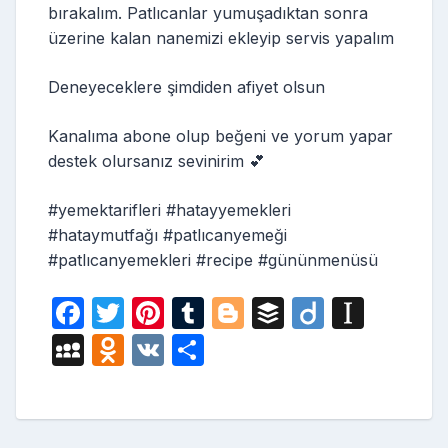
bırakalım. Patlıcanlar yumuşadıktan sonra
üzerine kalan nanemizi ekleyip servis yapalım
Deneyeceklere şimdiden afiyet olsun
Kanalıma abone olup beğeni ve yorum yapar
destek olursanız sevinirim 💕
#yemektarifleri #hatayyemekleri
#hataymutfağı #patlıcanyemeği
#patlıcanyemekleri #recipe #gününmenüsü
F
T
Pi
T
Bl
B
Di
In
a
w
nt
u
o
uf
ig
st
M
O
V
S
c
itt
er
m
g
fe
o
a
y
d
K
h
e
er
e
bl
g
r
p
S
n
ar
b
st
r
er
a
p
o
e