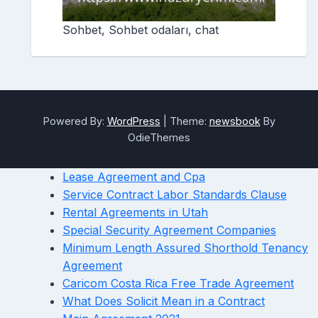
Sohbet, Sohbet odaları, chat
Powered By:
WordPress
|
Theme:
newsbook
By
OdieThemes
Lease Agreement and Cpa
Service Contract Labor Standards Clause
Rental Agreements in Utah
Special Security Agreement Companies
Minimum Length Assured Shorthold Tenancy
Agreement
Caricom Costa Rica Free Trade Agreement
What Does Solicit Mean in a Contract