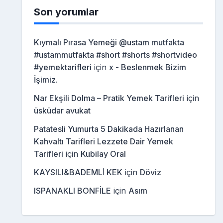
Son yorumlar
Kıymalı Pırasa Yemeği @ustam mutfakta
#ustammutfakta #short #shorts #shortvideo
#yemektarifleri
için
x - Beslenmek Bizim
İşimiz.
Nar Ekşili Dolma – Pratik Yemek Tarifleri
için
üsküdar avukat
Patatesli Yumurta 5 Dakikada Hazırlanan
Kahvaltı Tarifleri Lezzete Dair Yemek
Tarifleri
için
Kubilay Oral
KAYSILI&BADEMLİ KEK
için
Döviz
ISPANAKLI BONFİLE
için
Asım