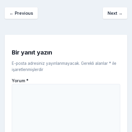
o
p
a
kl
←
Previous
Next
→
o
er
c
a
k
e
s
s
ni
Bir yanıt yazın
ki
E-posta adresiniz yayınlanmayacak.
Gerekli alanlar
*
ile
işaretlenmişlerdir
Yorum
*