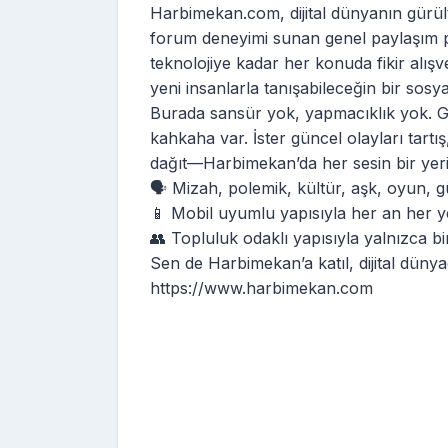
Harbimekan.com, dijital dünyanın gürült
forum deneyimi sunan genel paylaşım p
teknolojiye kadar her konuda fikir alışv
yeni insanlarla tanışabileceğin bir sosya
Burada sansür yok, yapmacıklık yok. G
kahkaha var. İster güncel olayları tartış
dağıt—Harbimekan’da her sesin bir yeri
🗣️ Mizah, polemik, kültür, aşk, oyun, 
📱 Mobil uyumlu yapısıyla her an her ye
👥 Topluluk odaklı yapısıyla yalnızca bir
Sen de Harbimekan’a katıl, dijital düny
https://www.harbimekan.com