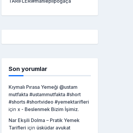
TARİFLERİ#mahleplipoğaça
Son yorumlar
Kıymalı Pırasa Yemeği @ustam
mutfakta #ustammutfakta #short
#shorts #shortvideo #yemektarifleri
için
x - Beslenmek Bizim İşimiz.
Nar Ekşili Dolma – Pratik Yemek
Tarifleri
için
üsküdar avukat