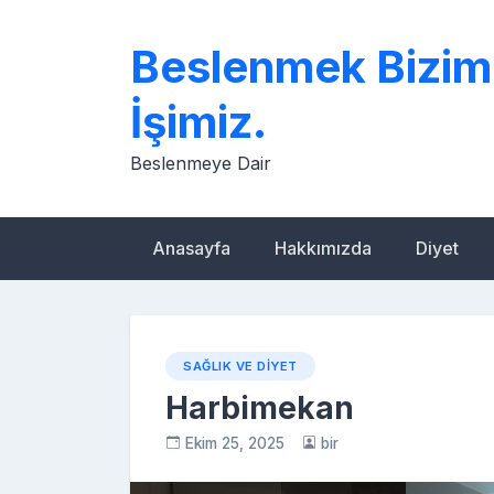
Skip
to
Beslenmek Bizim
content
İşimiz.
Beslenmeye Dair
Anasayfa
Hakkımızda
Diyet
SAĞLIK VE DIYET
Harbimekan
Ekim 25, 2025
bir