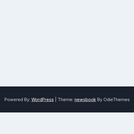
Powered By:
WordPress
|
Theme:
newsbook
By OdieThemes