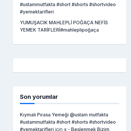
#ustammutfakta #short #shorts #shortvideo
#yemektarifleri
YUMUŞACIK MAHLEPLİ POĞAÇA NEFİS
YEMEK TARİFLERİ#mahleplipoğaça
Son yorumlar
Kıymalı Pırasa Yemeği @ustam mutfakta
#ustammutfakta #short #shorts #shortvideo
#yemektarifleri
için
x - Beslenmek Bizim