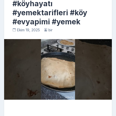
#köyhayatı
#yemektarifleri #köy
#evyapimi #yemek
Ekim 19, 2025
bir