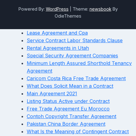
Powered By:
WordPress
|
Theme:
newsbook
By
OdieThemes
Lease Agreement and Cpa
Service Contract Labor Standards Clause
Rental Agreements in Utah
Special Security Agreement Companies
Minimum Length Assured Shorthold Tenancy
Agreement
Caricom Costa Rica Free Trade Agreement
What Does Solicit Mean in a Contract
Main Agreement 2021
Listing Status Active under Contract
Free Trade Agreement Eu Morocco
Contoh Copyright Transfer Agreement
Pakistan China Border Agreement
What Is the Meaning of Contingent Contract