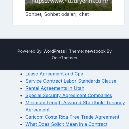
Sohbet, Sohbet odaları, chat
Powered By:
WordPress
|
Theme:
newsbook
By
OdieThemes
Lease Agreement and Cpa
Service Contract Labor Standards Clause
Rental Agreements in Utah
Special Security Agreement Companies
Minimum Length Assured Shorthold Tenancy
Agreement
Caricom Costa Rica Free Trade Agreement
What Does Solicit Mean in a Contract