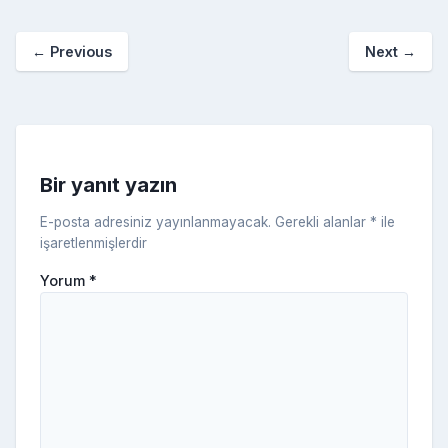
p
o
e
o
p
a
kl
←
Previous
Next
→
o
er
c
a
k
e
s
s
ni
Bir yanıt yazın
ki
E-posta adresiniz yayınlanmayacak.
Gerekli alanlar
*
ile
işaretlenmişlerdir
Yorum
*