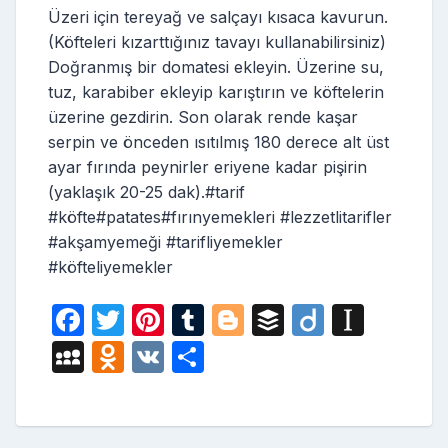
Üzeri için tereyağ ve salçayı kısaca kavurun.
(Köfteleri kızarttığınız tavayı kullanabilirsiniz)
Doğranmış bir domatesi ekleyin. Üzerine su,
tuz, karabiber ekleyip karıştırın ve köftelerin
üzerine gezdirin. Son olarak rende kaşar
serpin ve önceden ısıtılmış 180 derece alt üst
ayar fırında peynirler eriyene kadar pişirin
(yaklaşık 20-25 dak).#tarif
#köfte#patates#fırınyemekleri #lezzetlitarifler
#akşamyemeği #tarifliyemekler
#köfteliyemekler
F
T
Pi
T
Bl
B
Di
In
a
w
nt
u
o
uf
ig
st
M
O
V
S
c
itt
er
m
g
fe
o
a
y
d
K
h
e
er
e
bl
g
r
p
S
n
ar
b
st
r
er
a