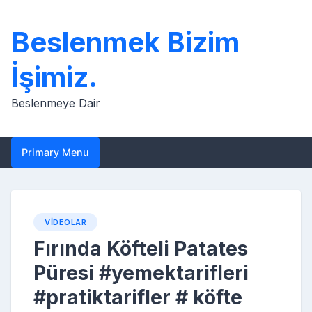
Skip
to
Beslenmek Bizim
content
İşimiz.
Beslenmeye Dair
Primary Menu
VIDEOLAR
Fırında Köfteli Patates
Püresi #yemektarifleri
#pratiktarifler # köfte