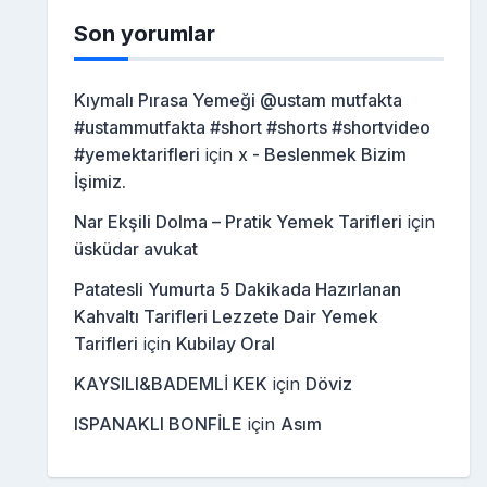
Son yorumlar
Kıymalı Pırasa Yemeği @ustam mutfakta
#ustammutfakta #short #shorts #shortvideo
#yemektarifleri
için
x - Beslenmek Bizim
İşimiz.
Nar Ekşili Dolma – Pratik Yemek Tarifleri
için
üsküdar avukat
Patatesli Yumurta 5 Dakikada Hazırlanan
Kahvaltı Tarifleri Lezzete Dair Yemek
Tarifleri
için
Kubilay Oral
KAYSILI&BADEMLİ KEK
için
Döviz
ISPANAKLI BONFİLE
için
Asım