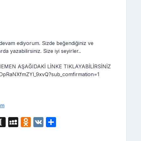
e devam ediyorum. Sizde beğendiğiniz ve
 yazabilirsiniz. Size iyi seyirler..
MEN AŞAĞIDAKİ LİNKE TIKLAYABİLİRSİNİZ
DpRaNXfmZYl_9xvQ?sub_comfirmation=1
im
i
In
M
O
V
S
g
st
y
d
K
h