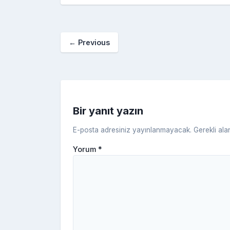
c
itt
er
m
g
fe
o
e
er
e
bl
g
r
b
st
r
er
←
Previous
o
o
k
Bir yanıt yazın
E-posta adresiniz yayınlanmayacak.
Gerekli ala
Yorum
*