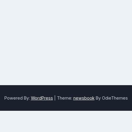
Powered By:
WordPress
|
Theme:
newsbook
By OdieThemes