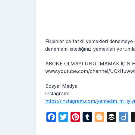
Filipinler de farklı yemekleri denemey
denememi istediğiniz yemekleri yorumlarda
ABONE OLMAYI UNUTMAMAK İÇİN HE
www.youtube.com/channel/UCxl1uww
Sosyal Medya:
İnstagram:
https://instagram.com/yemedim_mi_iyiy
F
T
Pi
T
Bl
B
D
a
w
nt
u
o
uf
i