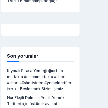
TARİFLERİ#mahleplipoğaça
Son yorumlar
Kıymalı Pırasa Yemeği @ustam
mutfakta #ustammutfakta #short
#shorts #shortvideo #yemektarifleri
için
x - Beslenmek Bizim İşimiz.
Nar Ekşili Dolma – Pratik Yemek
Tarifleri
için
üsküdar avukat