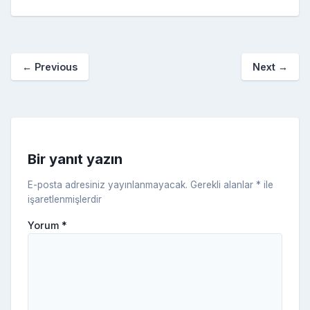
e
er
e
bl
g
r
p
S
n
ar
b
st
r
er
a
p
o
e
o
p
a
kl
←
Previous
Next
→
o
er
c
a
k
e
s
s
ni
Bir yanıt yazın
ki
E-posta adresiniz yayınlanmayacak.
Gerekli alanlar
*
ile
işaretlenmişlerdir
Yorum
*