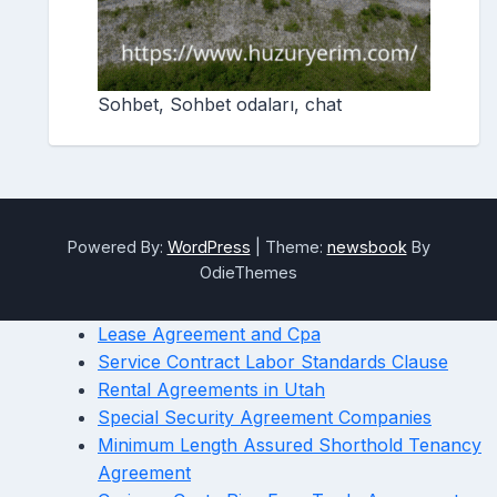
Sohbet, Sohbet odaları, chat
Powered By:
WordPress
|
Theme:
newsbook
By
OdieThemes
Lease Agreement and Cpa
Service Contract Labor Standards Clause
Rental Agreements in Utah
Special Security Agreement Companies
Minimum Length Assured Shorthold Tenancy
Agreement