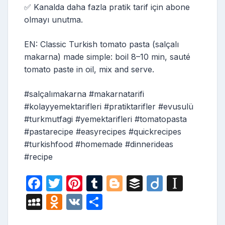
✅ Kanalda daha fazla pratik tarif için abone
olmayı unutma.
EN: Classic Turkish tomato pasta (salçalı
makarna) made simple: boil 8–10 min, sauté
tomato paste in oil, mix and serve.
#salçalımakarna #makarnatarifi
#kolayyemektarifleri #pratiktarifler #evusulü
#turkmutfagi #yemektarifleri #tomatopasta
#pastarecipe #easyrecipes #quickrecipes
#turkishfood #homemade #dinnerideas
#recipe
F
T
Pi
T
Bl
B
Di
In
a
w
nt
u
o
uf
ig
st
M
O
V
S
c
itt
er
m
g
fe
o
a
y
d
K
h