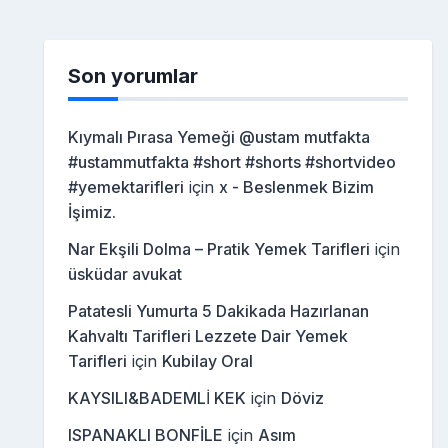
Son yorumlar
Kıymalı Pırasa Yemeği @ustam mutfakta
#ustammutfakta #short #shorts #shortvideo
#yemektarifleri
için
x - Beslenmek Bizim
İşimiz.
Nar Ekşili Dolma – Pratik Yemek Tarifleri
için
üsküdar avukat
Patatesli Yumurta 5 Dakikada Hazırlanan
Kahvaltı Tarifleri Lezzete Dair Yemek
Tarifleri
için
Kubilay Oral
KAYSILI&BADEMLİ KEK
için
Döviz
ISPANAKLI BONFİLE
için
Asım