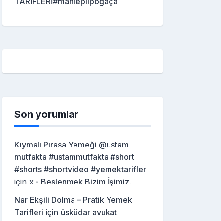
TARİFLERİ#mahleplipoğaça
Son yorumlar
Kıymalı Pırasa Yemeği @ustam
mutfakta #ustammutfakta #short
#shorts #shortvideo #yemektarifleri
için
x - Beslenmek Bizim İşimiz.
Nar Ekşili Dolma – Pratik Yemek
Tarifleri
için
üsküdar avukat