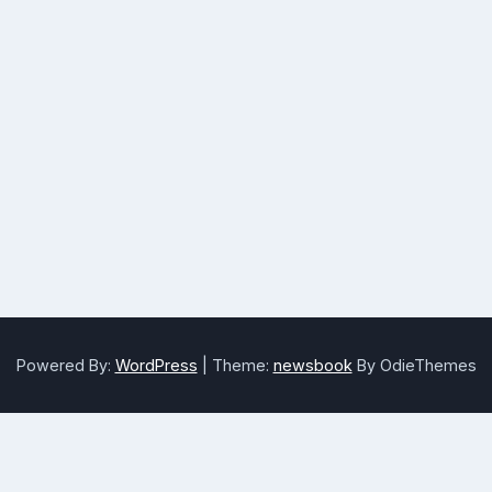
Powered By:
WordPress
|
Theme:
newsbook
By OdieThemes