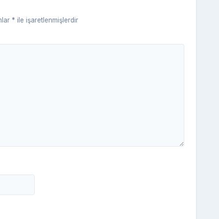
ki
nlar
*
ile işaretlenmişlerdir