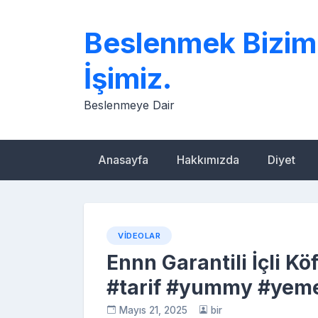
Skip
to
Beslenmek Bizim
content
İşimiz.
Beslenmeye Dair
Anasayfa
Hakkımızda
Diyet
VIDEOLAR
Ennn Garantili İçli Kö
#tarif #yummy #yemek
Mayıs 21, 2025
bir