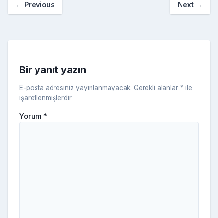
←
Previous
Next
→
o
er
c
a
k
e
s
s
ni
Bir yanıt yazın
ki
E-posta adresiniz yayınlanmayacak.
Gerekli alanlar
*
ile
işaretlenmişlerdir
Yorum
*