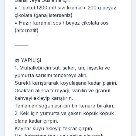
• 1 paket (200 ml) sıvı krema + 200 g beyaz
çikolata (ganaj isterseniz)
• Hazır karamel sos / beyaz çikolata sos
(alternatif)
⸻
🧁 YAPILIŞI
1. Muhallebi için süt, şeker, un, nişasta ve
yumurta sarısını tencereye alın.
Sürekli karıştırarak koyulaşana kadar pişirin.
Ocaktan alınca tereyağı, vanilin ve granül
kahveyi ekleyip karıştırın.
Tamamen soğuması için bir kenara bırakın.
2. Keki için yumurta ve şekeri köpük köpük
olana kadar çırpın.
Kaynar suyu ekleyip tekrar çırpın.
Un, kabartma tozu ve vanilini eleyerek