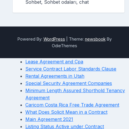
Sohbet, Sohbet odaları, chat
Powered By:
WordPress
|
Theme:
newsbook
By
OdieThemes
Lease Agreement and Cpa
Service Contract Labor Standards Clause
Rental Agreements in Utah
Special Security Agreement Companies
Minimum Length Assured Shorthold Tenancy
Agreement
Caricom Costa Rica Free Trade Agreement
What Does Solicit Mean in a Contract
Main Agreement 2021
Listing Status Active under Contract