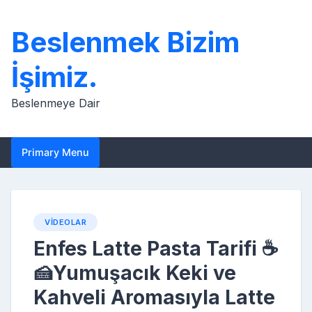
Skip
to
Beslenmek Bizim
content
İşimiz.
Beslenmeye Dair
Primary Menu
VIDEOLAR
Enfes Latte Pasta Tarifi ☕
🍰Yumuşacık Keki ve
Kahveli Aromasıyla Latte