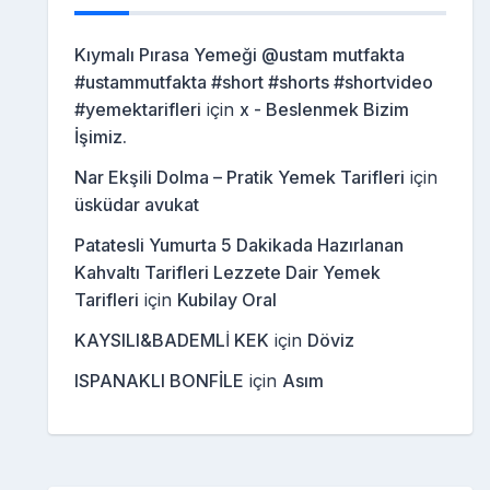
Kıymalı Pırasa Yemeği @ustam mutfakta
#ustammutfakta #short #shorts #shortvideo
#yemektarifleri
için
x - Beslenmek Bizim
İşimiz.
Nar Ekşili Dolma – Pratik Yemek Tarifleri
için
üsküdar avukat
Patatesli Yumurta 5 Dakikada Hazırlanan
Kahvaltı Tarifleri Lezzete Dair Yemek
Tarifleri
için
Kubilay Oral
KAYSILI&BADEMLİ KEK
için
Döviz
ISPANAKLI BONFİLE
için
Asım