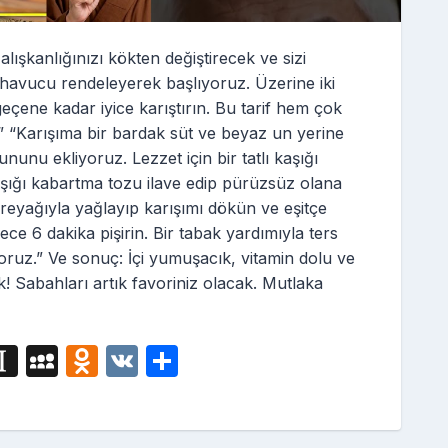
alışkanlığınızı kökten değiştirecek ve sizi
havucu rendeleyerek başlıyoruz. Üzerine iki
eçene kadar iyice karıştırın. Bu tarif hem çok
.” “Karışıma bir bardak süt ve beyaz un yerine
nunu ekliyoruz. Lezzet için bir tatlı kaşığı
aşığı kabartma tozu ilave edip pürüzsüz olana
ereyağıyla yağlayıp karışımı dökün ve eşitçe
ece 6 dakika pişirin. Bir tabak yardımıyla ters
yoruz.” Ve sonuç: İçi yumuşacık, vitamin dolu ve
ık! Sabahları artık favoriniz olacak. Mutlaka
i
In
M
O
V
S
g
st
y
d
K
h
a
S
n
ar