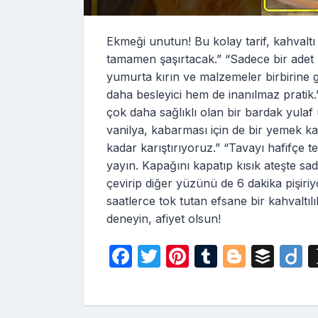
Ekmeği unutun! Bu kolay tarif, kahvaltı 
tamamen şaşırtacak.” “Sadece bir adet 
yumurta kırın ve malzemeler birbirine g
daha besleyici hem de inanılmaz pratik
çok daha sağlıklı olan bir bardak yulaf u
vanilya, kabarması için de bir yemek k
kadar karıştırıyoruz.” “Tavayı hafifçe t
yayın. Kapağını kapatıp kısık ateşte sad
çevirip diğer yüzünü de 6 dakika pişiri
saatlerce tok tutan efsane bir kahvaltıl
deneyin, afiyet olsun!
F
T
Pi
T
Bl
B
D
a
w
nt
u
o
uf
i
c
itt
er
m
g
fe
o