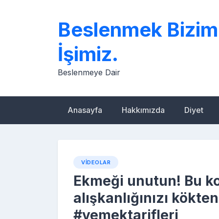
Skip
to
Beslenmek Bizim
content
İşimiz.
Beslenmeye Dair
Anasayfa
Hakkımızda
Diyet
VIDEOLAR
Ekmeği unutun! Bu kol
alışkanlığınızı kökten
#yemektarifleri