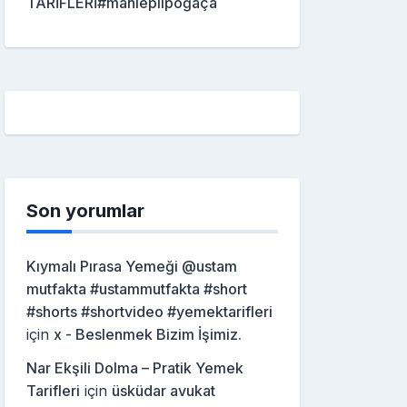
TARİFLERİ#mahleplipoğaça
Son yorumlar
Kıymalı Pırasa Yemeği @ustam
mutfakta #ustammutfakta #short
#shorts #shortvideo #yemektarifleri
için
x - Beslenmek Bizim İşimiz.
Nar Ekşili Dolma – Pratik Yemek
Tarifleri
için
üsküdar avukat