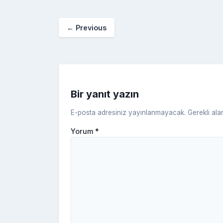
e
er
e
bl
g
r
b
st
r
er
←
Previous
o
o
k
Bir yanıt yazın
E-posta adresiniz yayınlanmayacak.
Gerekli ala
Yorum
*