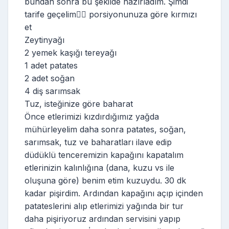
bundan sonra bu şekilde hazırladım. Şimdi
tarife geçelim👉🏻 porsiyonunuza göre kırmızı
et
Zeytinyağı
2 yemek kaşığı tereyağı
1 adet patates
2 adet soğan
4 diş sarımsak
Tuz, isteğinize göre baharat
Önce etlerimizi kızdırdığımız yağda
mühürleyelim daha sonra patates, soğan,
sarımsak, tuz ve baharatları ilave edip
düdüklü tenceremizin kapağını kapatalım
etlerinizin kalınlığına (dana, kuzu vs ile
oluşuna göre) benim etim kuzuydu. 30 dk
kadar pişirdim. Ardından kapağını açıp içinden
patateslerini alıp etlerimizi yağında bir tur
daha pişiriyoruz ardından servisini yapıp