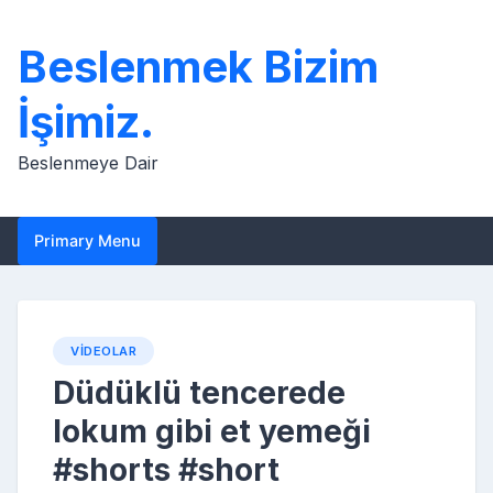
Skip
to
Beslenmek Bizim
content
İşimiz.
Beslenmeye Dair
Primary Menu
VIDEOLAR
Düdüklü tencerede
lokum gibi et yemeği
#shorts #short