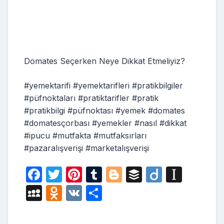
Domates Seçerken Neye Dikkat Etmeliyiz?
#yemektarifi #yemektarifleri #pratikbilgiler
#püfnoktaları #pratiktarifler #pratik
#pratikbilgi #püfnoktası #yemek #domates
#domatesçorbası #yemekler #nasıl #dikkat
#ipucu #mutfakta #mutfaksırları
#pazaralışverişi #marketalışverişi
F
T
Pi
T
Bl
B
Di
In
a
w
nt
u
o
uf
ig
st
M
O
V
S
c
itt
er
m
g
fe
o
a
y
d
K
h
e
er
e
bl
g
r
p