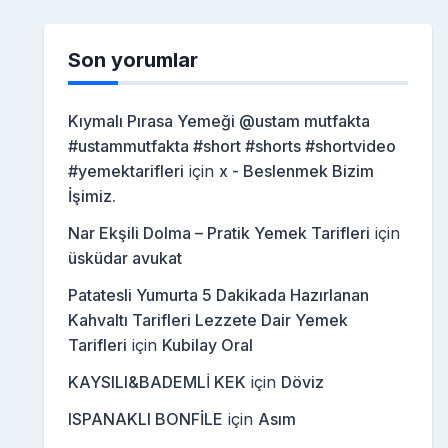
Son yorumlar
Kıymalı Pırasa Yemeği @ustam mutfakta
#ustammutfakta #short #shorts #shortvideo
#yemektarifleri
için
x - Beslenmek Bizim
İşimiz.
Nar Ekşili Dolma – Pratik Yemek Tarifleri
için
üsküdar avukat
Patatesli Yumurta 5 Dakikada Hazırlanan
Kahvaltı Tarifleri Lezzete Dair Yemek
Tarifleri
için
Kubilay Oral
KAYSILI&BADEMLİ KEK
için
Döviz
ISPANAKLI BONFİLE
için
Asım