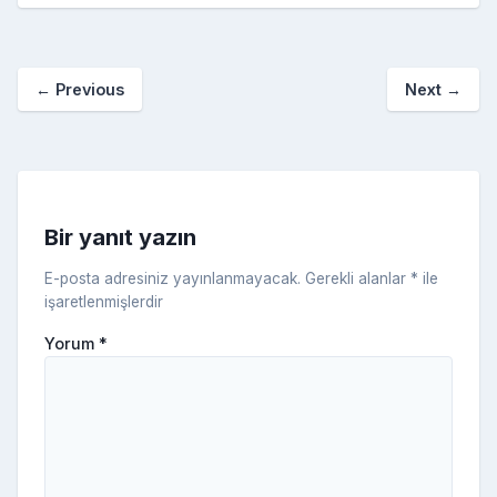
S
n
ar
b
st
r
er
a
p
o
e
o
p
a
kl
←
Previous
Next
→
o
er
c
a
k
e
s
s
ni
Bir yanıt yazın
ki
E-posta adresiniz yayınlanmayacak.
Gerekli alanlar
*
ile
işaretlenmişlerdir
Yorum
*