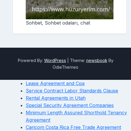
Sohbet, Sohbet odaları, chat
Powered By:
WordPress
|
Theme:
newsbook
By
OdieThemes
Lease Agreement and Cpa
Service Contract Labor Standards Clause
Rental Agreements in Utah
Special Security Agreement Companies
Minimum Length Assured Shorthold Tenancy
Agreement
Caricom Costa Rica Free Trade Agreement