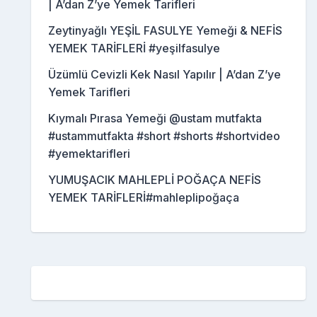
| A’dan Z’ye Yemek Tarifleri
Zeytinyağlı YEŞİL FASULYE Yemeği & NEFİS
YEMEK TARİFLERİ #yeşilfasulye
Üzümlü Cevizli Kek Nasıl Yapılır | A’dan Z’ye
Yemek Tarifleri
Kıymalı Pırasa Yemeği @ustam mutfakta
#ustammutfakta #short #shorts #shortvideo
#yemektarifleri
YUMUŞACIK MAHLEPLİ POĞAÇA NEFİS
YEMEK TARİFLERİ#mahleplipoğaça