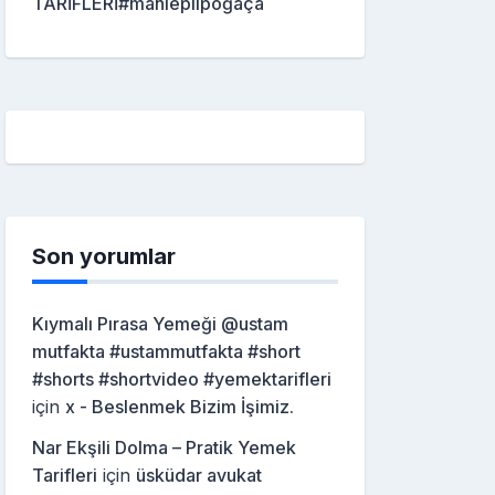
TARİFLERİ#mahleplipoğaça
Son yorumlar
Kıymalı Pırasa Yemeği @ustam
mutfakta #ustammutfakta #short
#shorts #shortvideo #yemektarifleri
için
x - Beslenmek Bizim İşimiz.
Nar Ekşili Dolma – Pratik Yemek
Tarifleri
için
üsküdar avukat