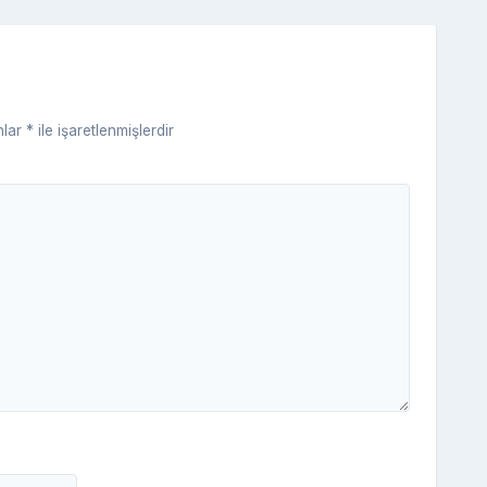
s
ni
ki
nlar
*
ile işaretlenmişlerdir