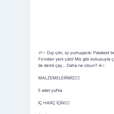
🥔✨ Dışı çıtır, içi yumuşacık: Patatesli 
Fırından yeni çıktı! Mis gibi kokusuyla çı
de demli çay… Daha ne olsun? ☕✨
MALZEMELERİMİZ👇🏻
5 adet yufka
İÇ HARÇ İÇİN👇🏻