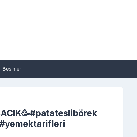
Besinler
ŞACIK🥳#patateslibörek
 #yemektarifleri