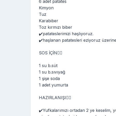
6 adet patates
Kimyon
Tuz
Karabiber
Toz kırmızı biber
✔️patateslerimizi haşlıyoruz.
✔️haşlanan patatesleri eziyoruz üzerine
SOS İÇİN👇🏻
1 su b.süt
1 su b.sıvıyağ
1 şişe soda
1 adet yumurta
HAZIRLANIŞI👇🏻
✔️Yufkalarımızı ortadan 2 ye keselim, 