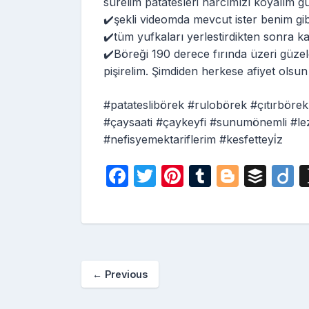
sürelim patatesleri harcımızı koyalım gu
✔️şekli videomda mevcut ister benim gibi
✔️tüm yufkaları yerlestirdikten sonra k
✔️Böreği 190 derece fırında üzeri güze
pişirelim. Şimdiden herkese afiyet olsun
#patateslibörek #rulobörek #çıtırbörek #
#çaysaati #çaykeyfi #sunumönemli #lezz
#nefisyemektariflerim #kesfetteyi̇z
F
T
Pi
T
Bl
B
D
a
w
nt
u
o
uf
i
c
itt
er
m
g
fe
o
e
er
e
bl
g
r
b
st
r
er
←
Previous
o
o