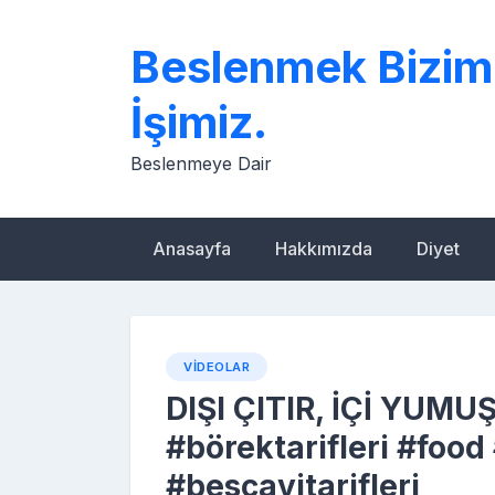
Skip
to
Beslenmek Bizim
content
İşimiz.
Beslenmeye Dair
Anasayfa
Hakkımızda
Diyet
VIDEOLAR
DIŞI ÇITIR, İÇİ YUMU
#börektarifleri #food
#bescayitarifleri