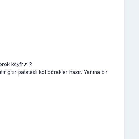
börek keyfi🫶🏻
tır çıtır patatesli kol börekler hazır. Yanına bir