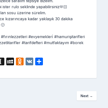
zelce saralım tepsiye dizelim.
 ister rulo seklinde yapabilirsiniz🫶🏻
alan sosu üzerine sürelim.
lce kızarıncaya kadar yaklaşık 30 dakika
 🙂
fırınlezzetleri #evyemekleri̇ #hamurişitarifleri
etlitarifler #tarifdefteri #mutfaktayım #borek
i
In
M
O
V
S
g
st
y
d
K
h
a
S
n
ar
p
p
o
e
a
a
kl
Next
→
p
c
a
er
e
s