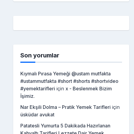
Son yorumlar
Kıymalı Pırasa Yemeği @ustam mutfakta
#ustammutfakta #short #shorts #shortvideo
#yemektarifleri
için
x - Beslenmek Bizim
İşimiz.
Nar Ekşili Dolma – Pratik Yemek Tarifleri
için
üsküdar avukat
Patatesli Yumurta 5 Dakikada Hazırlanan
Kahvaltı Tarifleri Lezzete Dair Yemek