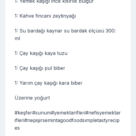
1: Yemek kaşığı ince kısırlık bulgur
1: Kahve fincanı zeytinyağı
1: Su bardağı kaynar su bardak ölçüsü 300:
ml
1: Çay kaşığı kaya tuzu
1: Çay kaşığı pul biber
1: Yarım çay kaşığı kara biber
Üzerine yoğurt
#keşfer#sunum#yemektarifleri#nefisyemektar
ifleri#nepişirsemintagoodfoodsımpletastyrecip
es