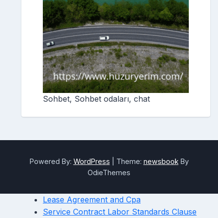
Sohbet, Sohbet odaları, chat
Powered By:
WordPress
|
Theme:
newsbook
By
OdieThemes
Lease Agreement and Cpa
Service Contract Labor Standards Clause