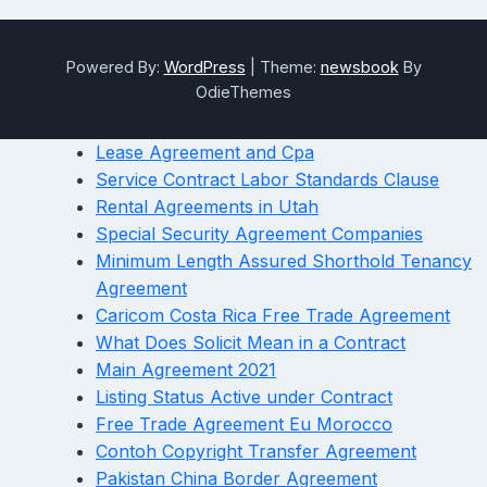
Powered By:
WordPress
|
Theme:
newsbook
By
OdieThemes
Lease Agreement and Cpa
Service Contract Labor Standards Clause
Rental Agreements in Utah
Special Security Agreement Companies
Minimum Length Assured Shorthold Tenancy
Agreement
Caricom Costa Rica Free Trade Agreement
What Does Solicit Mean in a Contract
Main Agreement 2021
Listing Status Active under Contract
Free Trade Agreement Eu Morocco
Contoh Copyright Transfer Agreement
Pakistan China Border Agreement