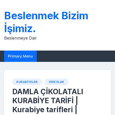
Skip
to
Beslenmek Bizim
content
İşimiz.
Beslenmeye Dair
Primary Menu
KURABIYELER
VIDEOLAR
DAMLA ÇİKOLATALI
KURABİYE TARİFİ |
Kurabiye tarifleri |