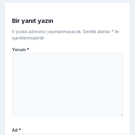
s
ni
Bir yanıt yazın
ki
E-posta adresiniz yayınlanmayacak.
Gerekli alanlar
*
ile
işaretlenmişlerdir
Yorum
*
Ad
*