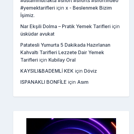
#ustammutfakta #short #shorts #shortvideo
#yemektarifleri
için
x - Beslenmek Bizim
İşimiz.
Nar Ekşili Dolma – Pratik Yemek Tarifleri
için
üsküdar avukat
Patatesli Yumurta 5 Dakikada Hazırlanan
Kahvaltı Tarifleri Lezzete Dair Yemek
Tarifleri
için
Kubilay Oral
KAYSILI&BADEMLİ KEK
için
Döviz
ISPANAKLI BONFİLE
için
Asım