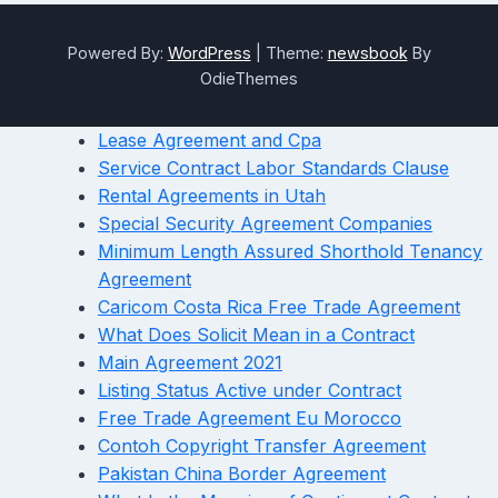
Powered By:
WordPress
|
Theme:
newsbook
By
OdieThemes
Lease Agreement and Cpa
Service Contract Labor Standards Clause
Rental Agreements in Utah
Special Security Agreement Companies
Minimum Length Assured Shorthold Tenancy
Agreement
Caricom Costa Rica Free Trade Agreement
What Does Solicit Mean in a Contract
Main Agreement 2021
Listing Status Active under Contract
Free Trade Agreement Eu Morocco
Contoh Copyright Transfer Agreement
Pakistan China Border Agreement