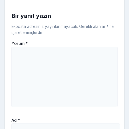
s
ni
Bir yanıt yazın
ki
E-posta adresiniz yayınlanmayacak.
Gerekli alanlar
*
ile
işaretlenmişlerdir
Yorum
*
Ad
*