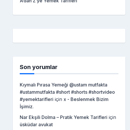
A’dan Z’ye Yemek Tarifleri
Son yorumlar
Kıymalı Pırasa Yemeği @ustam mutfakta
#ustammutfakta #short #shorts #shortvideo
#yemektarifleri
için
x - Beslenmek Bizim
İşimiz.
Nar Ekşili Dolma – Pratik Yemek Tarifleri
için
üsküdar avukat