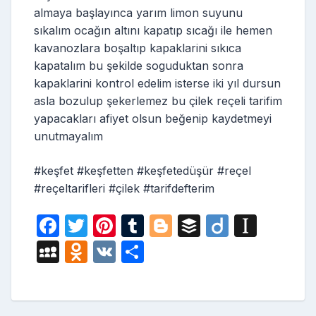
almaya başlayınca yarım limon suyunu
sıkalım ocağın altını kapatıp sıcağı ile hemen
kavanozlara boşaltıp kapaklarini sıkıca
kapatalım bu şekilde soguduktan sonra
kapaklarini kontrol edelim isterse iki yıl dursun
asla bozulup şekerlemez bu çilek reçeli tarifim
yapacakları afiyet olsun beğenip kaydetmeyi
unutmayalım
#keşfet #keşfetten #keşfetedüşür #reçel
#reçeltarifleri #çilek #tarifdefterim
F
T
Pi
T
Bl
B
Di
In
a
w
nt
u
o
uf
ig
st
M
O
V
S
c
itt
er
m
g
fe
o
a
y
d
K
h
e
er
e
bl
g
r
p
S
n
ar
b
st
r
er
a