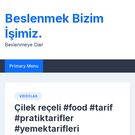
Skip
to
Beslenmek Bizim
content
İşimiz.
Beslenmeye Dair
Primary Menu
VIDEOLAR
Çilek reçeli #food #tarif
#pratiktarifler
#yemektarifleri