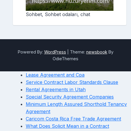
Sohbet, Sohbet odaları, chat
Powered By:
WordPress
|
Theme:
newsbook
By
OdieThemes
Lease Agreement and Cpa
Service Contract Labor Standards Clause
Rental Agreements in Utah
Special Security Agreement Companies
Minimum Length Assured Shorthold Tenancy
Agreement
Caricom Costa Rica Free Trade Agreement
What Does Solicit Mean in a Contract