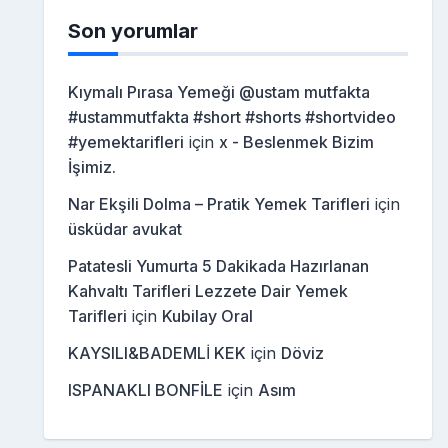
Son yorumlar
Kıymalı Pırasa Yemeği @ustam mutfakta
#ustammutfakta #short #shorts #shortvideo
#yemektarifleri
için
x - Beslenmek Bizim
İşimiz.
Nar Ekşili Dolma – Pratik Yemek Tarifleri
için
üsküdar avukat
Patatesli Yumurta 5 Dakikada Hazırlanan
Kahvaltı Tarifleri Lezzete Dair Yemek
Tarifleri
için
Kubilay Oral
KAYSILI&BADEMLİ KEK
için
Döviz
ISPANAKLI BONFİLE
için
Asım