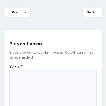
p
o
e
o
p
a
kl
←
Previous
Next
→
o
er
c
a
k
e
s
s
ni
Bir yanıt yazın
ki
E-posta adresiniz yayınlanmayacak.
Gerekli alanlar
*
ile
işaretlenmişlerdir
Yorum
*