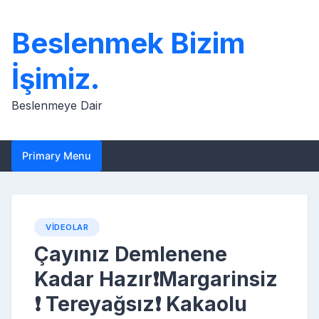
Skip
to
Beslenmek Bizim
content
İşimiz.
Beslenmeye Dair
Primary Menu
VIDEOLAR
Çayınız Demlenene
Kadar Hazır❗️Margarinsiz
❗️ Tereyağsız❗️ Kakaolu