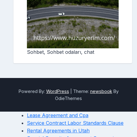
Sohbet, Sohbet odaları, chat
Powered By:
WordPress
|
Theme:
newsbook
By
OdieThemes
Lease Agreement and Cpa
Service Contract Labor Standards Clause
Rental Agreements in Utah