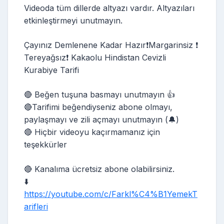
Videoda tüm dillerde altyazı vardır. Altyazıları
etkinleştirmeyi unutmayın.
Çayınız Demlenene Kadar Hazır❗️Margarinsiz ❗️
Tereyağsız❗️ Kakaolu Hindistan Cevizli
Kurabiye Tarifi
🔴 Beğen tuşuna basmayı unutmayın 👍
🔴Tarifimi beğendiyseniz abone olmayı,
paylaşmayı ve zili açmayı unutmayın (🔔)
🔴 Hiçbir videoyu kaçırmamanız için
teşekkürler
🔴 Kanalıma ücretsiz abone olabilirsiniz.
⬇️
https://youtube.com/c/Farkl%C4%B1YemekT
arifleri