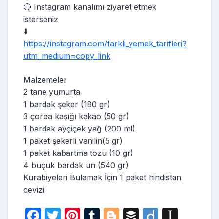
🔴 Instagram kanalımı ziyaret etmek
isterseniz
⬇️
https://instagram.com/farkli_yemek_tarifleri?
utm_medium=copy_link
Malzemeler
2 tane yumurta
1 bardak şeker (180 gr)
3 çorba kaşığı kakao (50 gr)
1 bardak ayçiçek yağ (200 ml)
1 paket şekerli vanilin(5 gr)
1 paket kabartma tozu (10 gr)
4 buçuk bardak un (540 gr)
Kurabiyeleri Bulamak İçin 1 paket hindistan
cevizi
F
T
Pi
T
Bl
B
Di
In