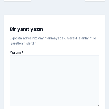
c
a
k
e
s
s
ni
Bir yanıt yazın
ki
E-posta adresiniz yayınlanmayacak.
Gerekli alanlar
*
ile
işaretlenmişlerdir
Yorum
*