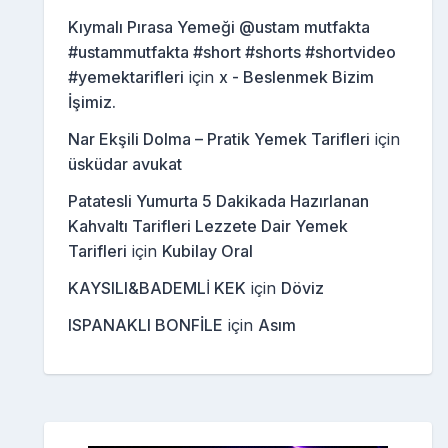
Kıymalı Pırasa Yemeği @ustam mutfakta
#ustammutfakta #short #shorts #shortvideo
#yemektarifleri
için
x - Beslenmek Bizim
İşimiz.
Nar Ekşili Dolma – Pratik Yemek Tarifleri
için
üsküdar avukat
Patatesli Yumurta 5 Dakikada Hazırlanan
Kahvaltı Tarifleri Lezzete Dair Yemek
Tarifleri
için
Kubilay Oral
KAYSILI&BADEMLİ KEK
için
Döviz
ISPANAKLI BONFİLE
için
Asım