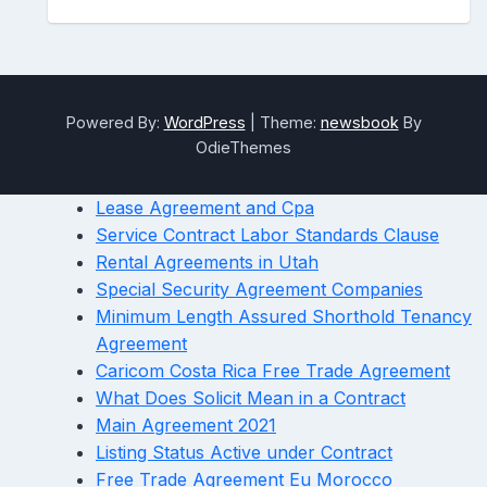
Powered By:
WordPress
|
Theme:
newsbook
By
OdieThemes
Lease Agreement and Cpa
Service Contract Labor Standards Clause
Rental Agreements in Utah
Special Security Agreement Companies
Minimum Length Assured Shorthold Tenancy
Agreement
Caricom Costa Rica Free Trade Agreement
What Does Solicit Mean in a Contract
Main Agreement 2021
Listing Status Active under Contract
Free Trade Agreement Eu Morocco