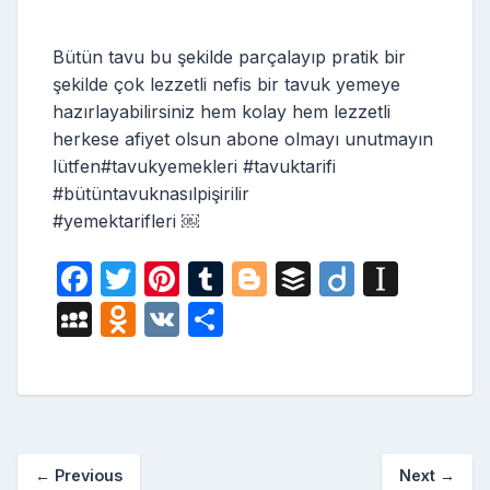
Bütün tavu bu şekilde parçalayıp pratik bir
şekilde çok lezzetli nefis bir tavuk yemeye
hazırlayabilirsiniz hem kolay hem lezzetli
herkese afiyet olsun abone olmayı unutmayın
lütfen#tavukyemekleri #tavuktarifi
#bütüntavuknasılpişirilir
#yemektarifleri ￼
F
T
Pi
T
Bl
B
Di
In
a
w
nt
u
o
uf
ig
st
M
O
V
S
c
itt
er
m
g
fe
o
a
y
d
K
h
e
er
e
bl
g
r
p
S
n
ar
b
st
r
er
a
p
o
e
o
p
a
kl
←
Previous
Next
→
o
er