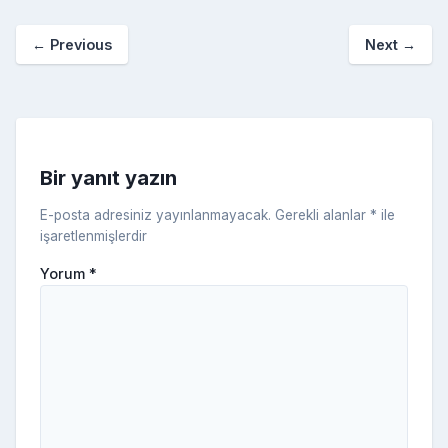
o
p
a
kl
←
Previous
Next
→
o
er
c
a
k
e
s
s
ni
Bir yanıt yazın
ki
E-posta adresiniz yayınlanmayacak.
Gerekli alanlar
*
ile
işaretlenmişlerdir
Yorum
*