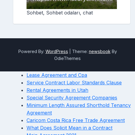
Sohbet, Sohbet odaları, chat
Powered By:
WordPress
|
Theme:
newsbook
By
OdieThemes
Lease Agreement and Cpa
Service Contract Labor Standards Clause
Rental Agreements in Utah
Special Security Agreement Companies
Minimum Length Assured Shorthold Tenancy
Agreement
Caricom Costa Rica Free Trade Agreement
What Does Solicit Mean in a Contract