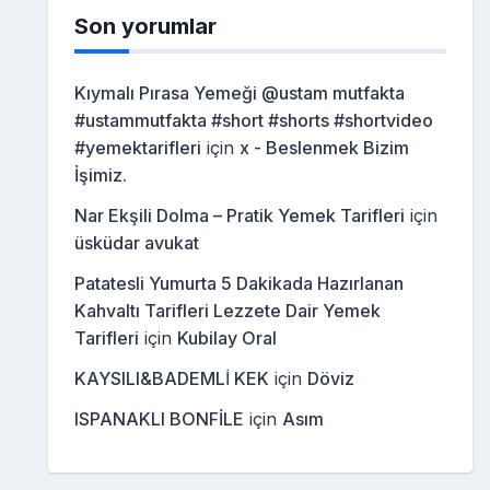
Son yorumlar
Kıymalı Pırasa Yemeği @ustam mutfakta
#ustammutfakta #short #shorts #shortvideo
#yemektarifleri
için
x - Beslenmek Bizim
İşimiz.
Nar Ekşili Dolma – Pratik Yemek Tarifleri
için
üsküdar avukat
Patatesli Yumurta 5 Dakikada Hazırlanan
Kahvaltı Tarifleri Lezzete Dair Yemek
Tarifleri
için
Kubilay Oral
KAYSILI&BADEMLİ KEK
için
Döviz
ISPANAKLI BONFİLE
için
Asım