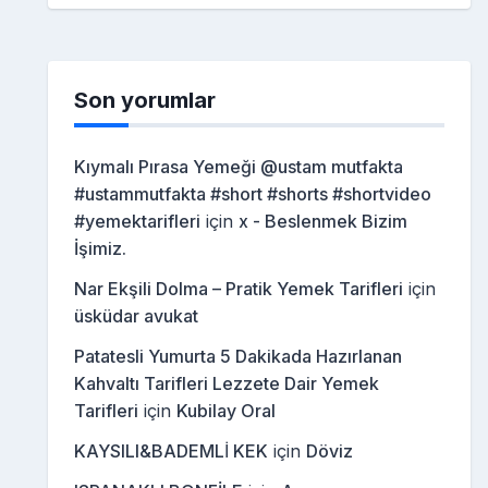
Son yorumlar
Kıymalı Pırasa Yemeği @ustam mutfakta
#ustammutfakta #short #shorts #shortvideo
#yemektarifleri
için
x - Beslenmek Bizim
İşimiz.
Nar Ekşili Dolma – Pratik Yemek Tarifleri
için
üsküdar avukat
Patatesli Yumurta 5 Dakikada Hazırlanan
Kahvaltı Tarifleri Lezzete Dair Yemek
Tarifleri
için
Kubilay Oral
KAYSILI&BADEMLİ KEK
için
Döviz