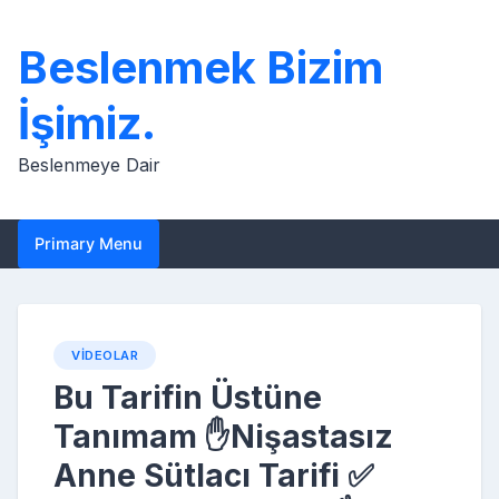
Skip
to
Beslenmek Bizim
content
İşimiz.
Beslenmeye Dair
Primary Menu
VIDEOLAR
Bu Tarifin Üstüne
Tanımam ✋Nişastasız
Anne Sütlacı Tarifi ✅