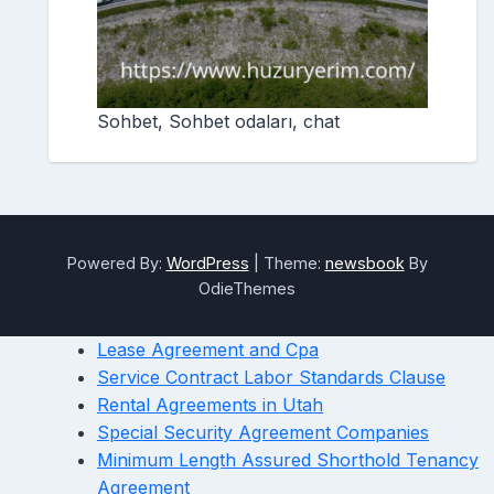
Sohbet, Sohbet odaları, chat
Powered By:
WordPress
|
Theme:
newsbook
By
OdieThemes
Lease Agreement and Cpa
Service Contract Labor Standards Clause
Rental Agreements in Utah
Special Security Agreement Companies
Minimum Length Assured Shorthold Tenancy
Agreement