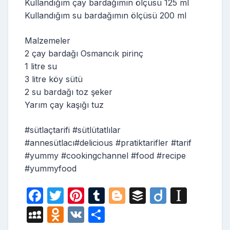
Kullandığım çay bardağımın ölçüsü 125 ml
Kullandığım su bardağımın ölçüsü 200 ml
Malzemeler
2 çay bardağı Osmancık pirinç
1 litre su
3 litre köy sütü
2 su bardağı toz şeker
Yarım çay kaşığı tuz
#sütlaçtarifi #sütlütatlılar
#annesütlacı#delicious #pratiktarifler #tarif
#yummy #cookingchannel #food #recipe
#yummyfood
F
T
Pi
T
Bl
B
Di
In
a
w
nt
u
o
uf
ig
st
M
O
V
S
c
itt
er
m
g
fe
o
a