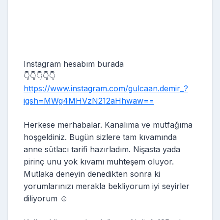
Instagram hesabım burada
👇👇👇👇👇
https://www.instagram.com/gulcaan.demir_?
igsh=MWg4MHVzN212aHhwaw==
Herkese merhabalar. Kanalıma ve mutfağıma
hoşgeldiniz. Bugün sizlere tam kıvamında
anne sütlacı tarifi hazırladım. Nişasta yada
pirinç unu yok kıvamı muhteşem oluyor.
Mutlaka deneyin denedikten sonra ki
yorumlarınızı merakla bekliyorum iyi seyirler
diliyorum ☺️