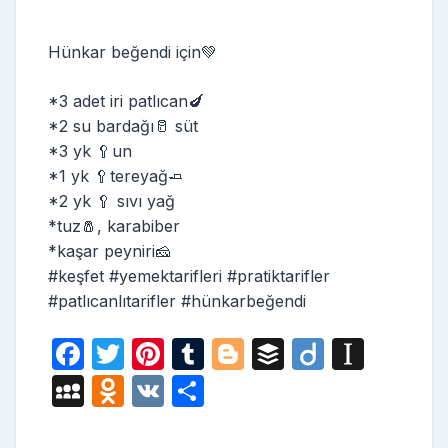
Hünkar beğendi için💚
*3 adet iri patlıcan🍆
*2 su bardağı🥛 süt
*3 yk 🥄un
*1 yk 🥄tereyağ🧈
*2 yk 🥄 sıvı yağ
*tuz🧂, karabiber
*kaşar peyniri🧀
#keşfet #yemektarifleri #pratiktarifler
#patlıcanlıtarifler #hünkarbeğendi
F
T
Pi
T
Bl
B
Di
In
a
w
nt
u
o
uf
ig
st
M
O
V
S
c
itt
er
m
g
fe
o
a
y
d
K
h