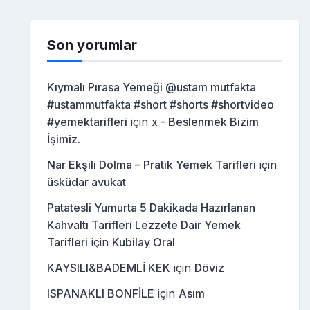
Son yorumlar
Kıymalı Pırasa Yemeği @ustam mutfakta
#ustammutfakta #short #shorts #shortvideo
#yemektarifleri
için
x - Beslenmek Bizim
İşimiz.
Nar Ekşili Dolma – Pratik Yemek Tarifleri
için
üsküdar avukat
Patatesli Yumurta 5 Dakikada Hazırlanan
Kahvaltı Tarifleri Lezzete Dair Yemek
Tarifleri
için
Kubilay Oral
KAYSILI&BADEMLİ KEK
için
Döviz
ISPANAKLI BONFİLE
için
Asım