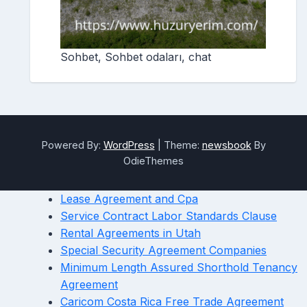
Sohbet, Sohbet odaları, chat
Powered By:
WordPress
|
Theme:
newsbook
By
OdieThemes
Lease Agreement and Cpa
Service Contract Labor Standards Clause
Rental Agreements in Utah
Special Security Agreement Companies
Minimum Length Assured Shorthold Tenancy
Agreement
Caricom Costa Rica Free Trade Agreement