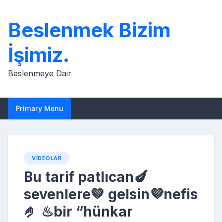
Skip
to
Beslenmek Bizim
content
İşimiz.
Beslenmeye Dair
Primary Menu
VIDEOLAR
Bu tarif patlıcan🍆
sevenlere💚 gelsin💜nefis
🤌 ♨bir “hünkar