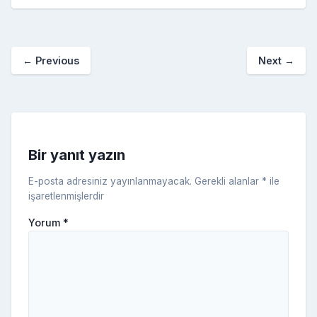
e
er
e
bl
g
r
p
S
n
ar
b
st
r
er
a
p
o
e
o
p
a
kl
←
Previous
Next
→
o
er
c
a
k
e
s
s
ni
Bir yanıt yazın
ki
E-posta adresiniz yayınlanmayacak.
Gerekli alanlar
*
ile
işaretlenmişlerdir
Yorum
*