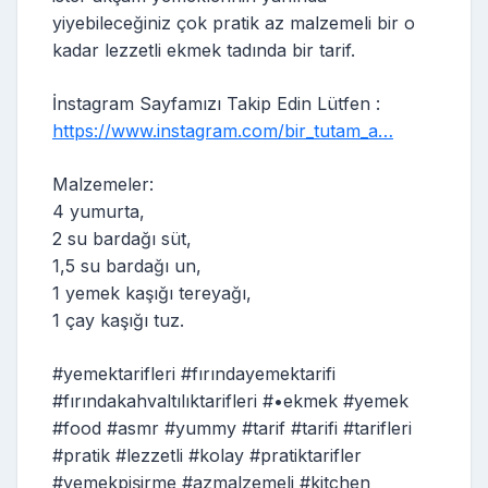
yiyebileceğiniz çok pratik az malzemeli bir o
kadar lezzetli ekmek tadında bir tarif.
İnstagram Sayfamızı Takip Edin Lütfen :
https://www.instagram.com/bir_tutam_a…
Malzemeler:
4 yumurta,
2 su bardağı süt,
1,5 su bardağı un,
1 yemek kaşığı tereyağı,
1 çay kaşığı tuz.
#yemektarifleri #fırındayemektarifi
#fırındakahvaltılıktarifleri #•ekmek #yemek
#food #asmr #yummy #tarif #tarifi #tarifleri
#pratik #lezzetli #kolay #pratiktarifler
#yemekpişirme #azmalzemeli #kitchen