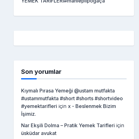
YEMEK TARİFLERİ#mahleplipoğaça
Son yorumlar
Kıymalı Pırasa Yemeği @ustam mutfakta
#ustammutfakta #short #shorts #shortvideo
#yemektarifleri
için
x - Beslenmek Bizim
İşimiz.
Nar Ekşili Dolma – Pratik Yemek Tarifleri
için
üsküdar avukat