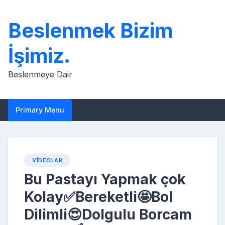
Skip
to
Beslenmek Bizim
content
İşimiz.
Beslenmeye Dair
Primary Menu
VIDEOLAR
Bu Pastayı Yapmak çok
Kolay✅Bereketli🤩Bol
Dilimli😍Dolgulu Borcam