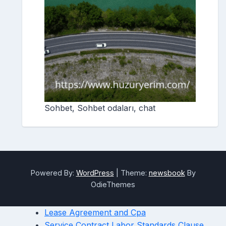
Sohbet, Sohbet odaları, chat
Powered By:
WordPress
|
Theme:
newsbook
By
OdieThemes
Lease Agreement and Cpa
Service Contract Labor Standards Clause