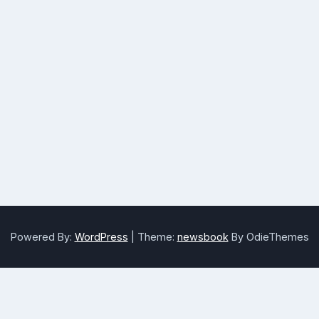
Powered By:
WordPress
|
Theme:
newsbook
By OdieThemes