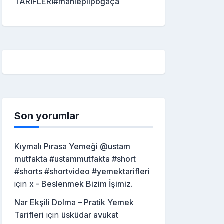
TARİFLERİ#mahleplipoğaça
Son yorumlar
Kıymalı Pırasa Yemeği @ustam
mutfakta #ustammutfakta #short
#shorts #shortvideo #yemektarifleri
için
x - Beslenmek Bizim İşimiz.
Nar Ekşili Dolma – Pratik Yemek
Tarifleri
için
üsküdar avukat