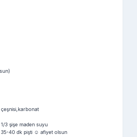
lsun)
 çeşnisi,karbonat
ğ 1/3 şişe maden suyu
35-40 dk pişti ☺️ afiyet olsun