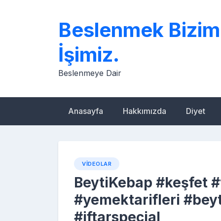
Skip
to
Beslenmek Bizim
content
İşimiz.
Beslenmeye Dair
Anasayfa
Hakkımızda
Diyet
VIDEOLAR
BeytiKebap #keşfet #
#yemektarifleri #beyt
#iftarspecial