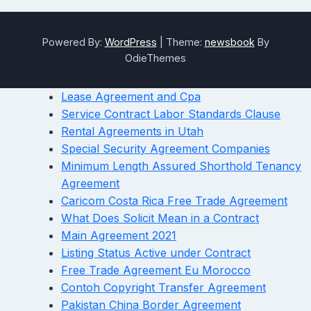
Powered By:
WordPress
|
Theme:
newsbook
By
OdieThemes
Lease Agreement and Cpa
Service Contract Labor Standards Clause
Rental Agreements in Utah
Special Security Agreement Companies
Minimum Length Assured Shorthold Tenancy
Agreement
Caricom Costa Rica Free Trade Agreement
What Does Solicit Mean in a Contract
Main Agreement 2021
Listing Status Active under Contract
Free Trade Agreement Eu Morocco
Contoh Copyright Transfer Agreement
Pakistan China Border Agreement