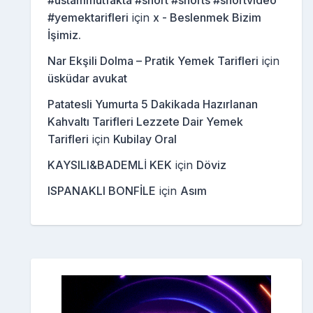
#ustammutfakta #short #shorts #shortvideo
#yemektarifleri
için
x - Beslenmek Bizim
İşimiz.
Nar Ekşili Dolma – Pratik Yemek Tarifleri
için
üsküdar avukat
Patatesli Yumurta 5 Dakikada Hazırlanan
Kahvaltı Tarifleri Lezzete Dair Yemek
Tarifleri
için
Kubilay Oral
KAYSILI&BADEMLİ KEK
için
Döviz
ISPANAKLI BONFİLE
için
Asım