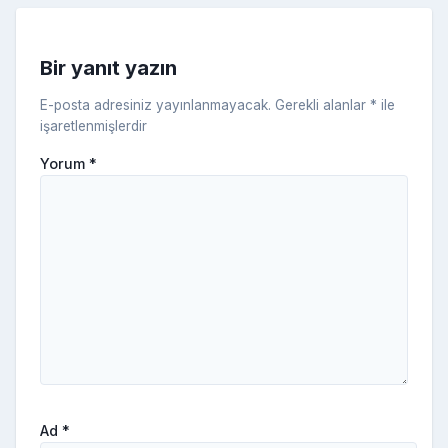
s
ni
Bir yanıt yazın
ki
E-posta adresiniz yayınlanmayacak.
Gerekli alanlar
*
ile
işaretlenmişlerdir
Yorum
*
Ad
*