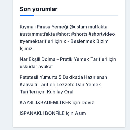
Son yorumlar
Kıymalı Pırasa Yemeği @ustam mutfakta
#ustammutfakta #short #shorts #shortvideo
#yemektarifleri
için
x - Beslenmek Bizim
İşimiz.
Nar Ekşili Dolma – Pratik Yemek Tarifleri
için
üsküdar avukat
Patatesli Yumurta 5 Dakikada Hazırlanan
Kahvaltı Tarifleri Lezzete Dair Yemek
Tarifleri
için
Kubilay Oral
KAYSILI&BADEMLİ KEK
için
Döviz
ISPANAKLI BONFİLE
için
Asım