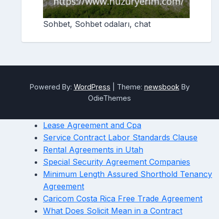
Sohbet, Sohbet odaları, chat
Powered By:
WordPress
|
Theme:
newsbook
By
OdieThemes
Lease Agreement and Cpa
Service Contract Labor Standards Clause
Rental Agreements in Utah
Special Security Agreement Companies
Minimum Length Assured Shorthold Tenancy
Agreement
Caricom Costa Rica Free Trade Agreement
What Does Solicit Mean in a Contract