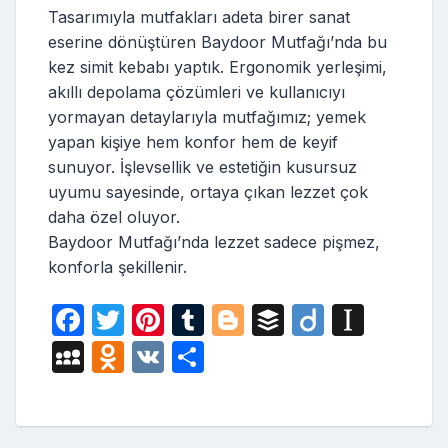
Tasarımıyla mutfakları adeta birer sanat
eserine dönüştüren Baydoor Mutfağı’nda bu
kez simit kebabı yaptık. Ergonomik yerleşimi,
akıllı depolama çözümleri ve kullanıcıyı
yormayan detaylarıyla mutfağımız; yemek
yapan kişiye hem konfor hem de keyif
sunuyor. İşlevsellik ve estetiğin kusursuz
uyumu sayesinde, ortaya çıkan lezzet çok
daha özel oluyor.
Baydoor Mutfağı’nda lezzet sadece pişmez,
konforla şekillenir.
F
T
Pi
T
Bl
B
Di
In
a
w
nt
u
o
uf
ig
st
M
O
V
S
c
itt
er
m
g
fe
o
a
y
d
K
h
e
er
e
bl
g
r
p
S
n
ar
b
st
r
er
a