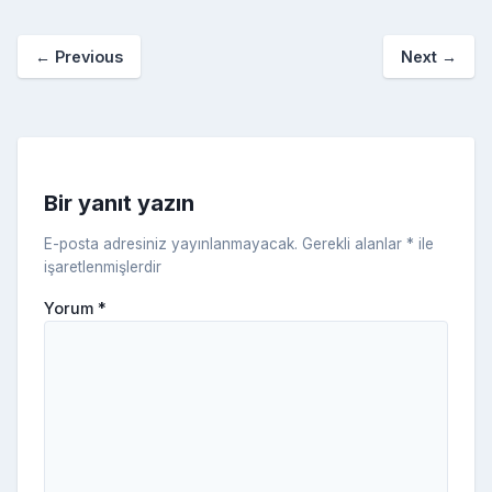
p
o
e
o
p
a
kl
←
Previous
Next
→
o
er
c
a
k
e
s
s
ni
Bir yanıt yazın
ki
E-posta adresiniz yayınlanmayacak.
Gerekli alanlar
*
ile
işaretlenmişlerdir
Yorum
*