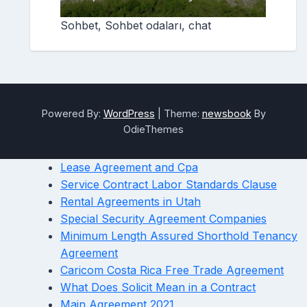
Sohbet, Sohbet odaları, chat
Powered By:
WordPress
|
Theme:
newsbook
By
OdieThemes
Lease Agreement and Cpa
Service Contract Labor Standards Clause
Rental Agreements in Utah
Special Security Agreement Companies
Minimum Length Assured Shorthold Tenancy
Agreement
Caricom Costa Rica Free Trade Agreement
What Does Solicit Mean in a Contract
Main Agreement 2021