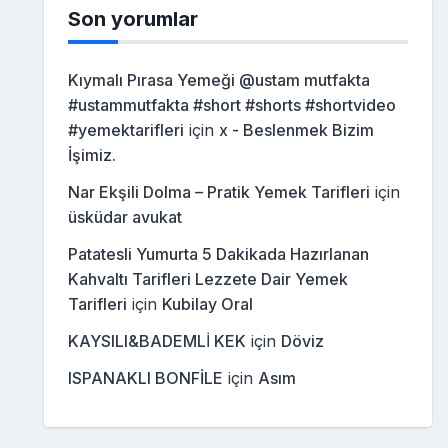
Son yorumlar
Kıymalı Pırasa Yemeği @ustam mutfakta
#ustammutfakta #short #shorts #shortvideo
#yemektarifleri
için
x - Beslenmek Bizim
İşimiz.
Nar Ekşili Dolma – Pratik Yemek Tarifleri
için
üsküdar avukat
Patatesli Yumurta 5 Dakikada Hazırlanan
Kahvaltı Tarifleri Lezzete Dair Yemek
Tarifleri
için
Kubilay Oral
KAYSILI&BADEMLİ KEK
için
Döviz
ISPANAKLI BONFİLE
için
Asım