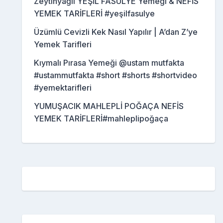
Zeytinyağlı YEŞİL FASULYE Yemeği & NEFİS
YEMEK TARİFLERİ #yeşilfasulye
Üzümlü Cevizli Kek Nasıl Yapılır | A’dan Z’ye
Yemek Tarifleri
Kıymalı Pırasa Yemeği @ustam mutfakta
#ustammutfakta #short #shorts #shortvideo
#yemektarifleri
YUMUŞACIK MAHLEPLİ POĞAÇA NEFİS
YEMEK TARİFLERİ#mahleplipoğaça