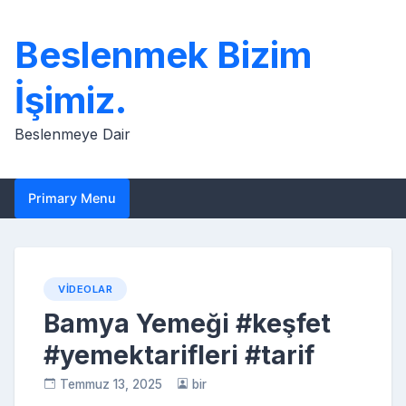
Skip
to
Beslenmek Bizim
content
İşimiz.
Beslenmeye Dair
Primary Menu
VIDEOLAR
Bamya Yemeği #keşfet
#yemektarifleri #tarif
Temmuz 13, 2025
bir