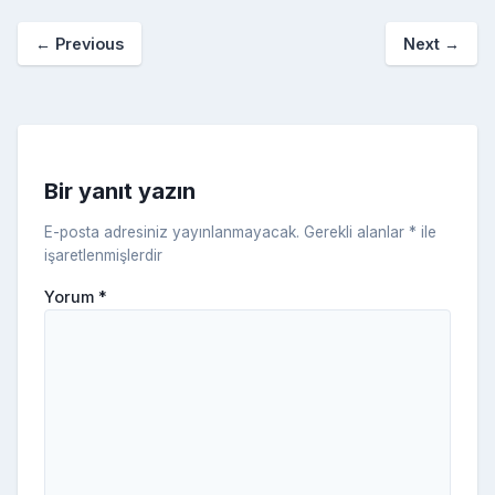
o
p
a
kl
←
Previous
Next
→
o
er
c
a
k
e
s
s
ni
Bir yanıt yazın
ki
E-posta adresiniz yayınlanmayacak.
Gerekli alanlar
*
ile
işaretlenmişlerdir
Yorum
*