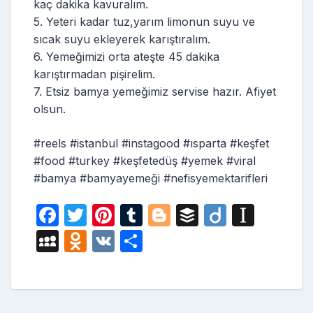
kaç dakika kavuralım.
5. Yeteri kadar tuz,yarım limonun suyu ve
sıcak suyu ekleyerek karıştıralım.
6. Yemeğimizi orta ateşte 45 dakika
karıştırmadan pişirelim.
7. Etsiz bamya yemeğimiz servise hazır. Afiyet
olsun.
#reels #istanbul #instagood #ısparta #keşfet
#food #turkey #keşfetedüş #yemek #viral
#bamya #bamyayemeği #nefisyemektarifleri
F
T
Pi
T
Bl
B
Di
In
a
w
nt
u
o
uf
ig
st
M
O
V
S
c
itt
er
m
g
fe
o
a
y
d
K
h
e
er
e
bl
g
r
p
S
n
ar
b
st
r
er
a
p
o
e