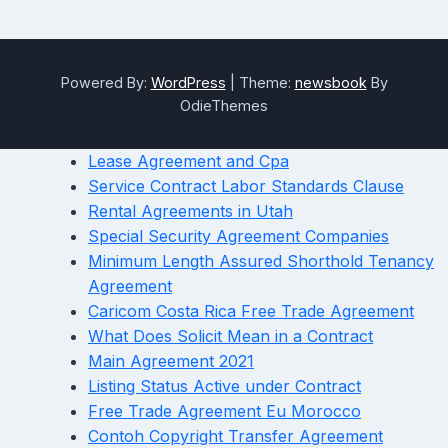
Powered By:
WordPress
|
Theme:
newsbook
By
OdieThemes
Lease Agreement and Cpa
Service Contract Labor Standards Clause
Rental Agreements in Utah
Special Security Agreement Companies
Minimum Length Assured Shorthold Tenancy
Agreement
Caricom Costa Rica Free Trade Agreement
What Does Solicit Mean in a Contract
Main Agreement 2021
Listing Status Active under Contract
Free Trade Agreement Eu Morocco
Contoh Copyright Transfer Agreement