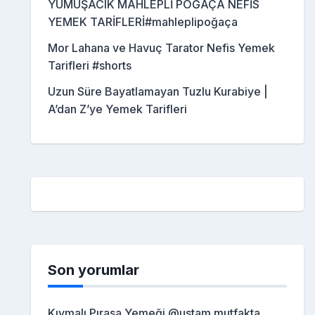
YUMUŞACIK MAHLEPLİ POĞAÇA NEFİS
YEMEK TARİFLERİ#mahleplipoğaça
Mor Lahana ve Havuç Tarator Nefis Yemek
Tarifleri #shorts
Uzun Süre Bayatlamayan Tuzlu Kurabiye |
A’dan Z’ye Yemek Tarifleri
Son yorumlar
Kıymalı Pırasa Yemeği @ustam mutfakta