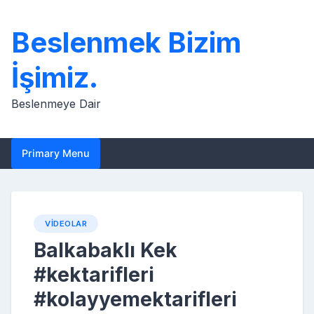
Skip
to
Beslenmek Bizim
content
İşimiz.
Beslenmeye Dair
Primary Menu
VIDEOLAR
Balkabaklı Kek
#kektarifleri
#kolayyemektarifleri