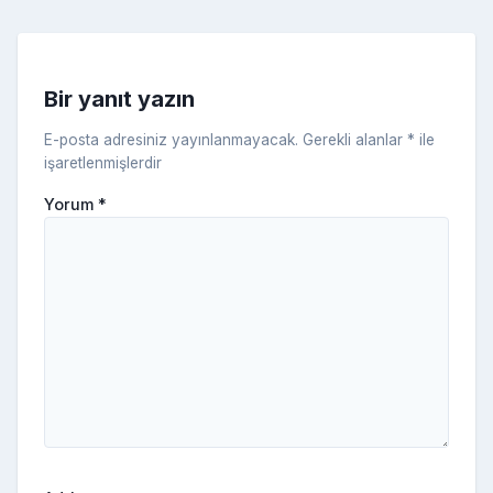
k
e
s
s
ni
Bir yanıt yazın
ki
E-posta adresiniz yayınlanmayacak.
Gerekli alanlar
*
ile
işaretlenmişlerdir
Yorum
*