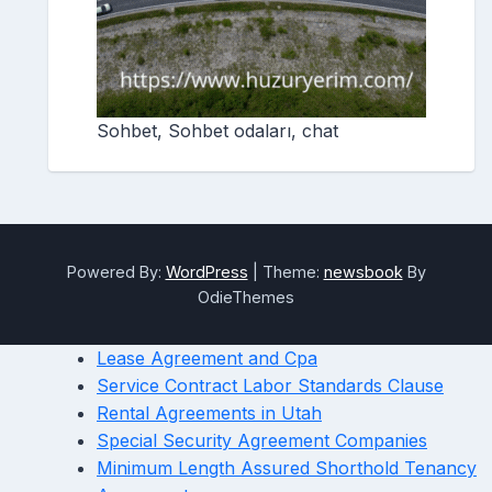
Sohbet, Sohbet odaları, chat
Powered By:
WordPress
|
Theme:
newsbook
By
OdieThemes
Lease Agreement and Cpa
Service Contract Labor Standards Clause
Rental Agreements in Utah
Special Security Agreement Companies
Minimum Length Assured Shorthold Tenancy