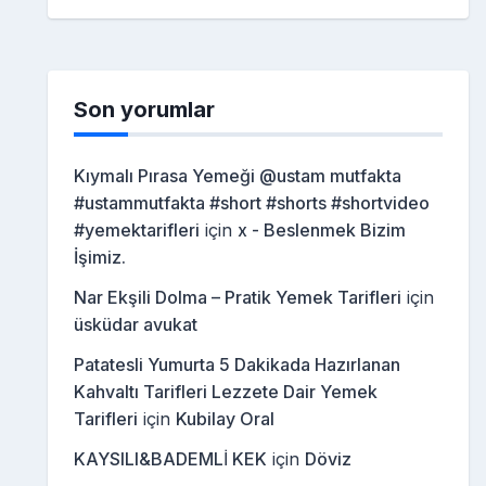
Son yorumlar
Kıymalı Pırasa Yemeği @ustam mutfakta
#ustammutfakta #short #shorts #shortvideo
#yemektarifleri
için
x - Beslenmek Bizim
İşimiz.
Nar Ekşili Dolma – Pratik Yemek Tarifleri
için
üsküdar avukat
Patatesli Yumurta 5 Dakikada Hazırlanan
Kahvaltı Tarifleri Lezzete Dair Yemek
Tarifleri
için
Kubilay Oral
KAYSILI&BADEMLİ KEK
için
Döviz