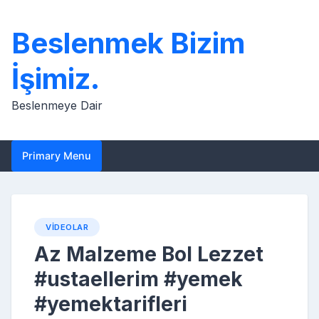
Skip
to
Beslenmek Bizim
content
İşimiz.
Beslenmeye Dair
Primary Menu
VIDEOLAR
Az Malzeme Bol Lezzet
#ustaellerim #yemek
#yemektarifleri