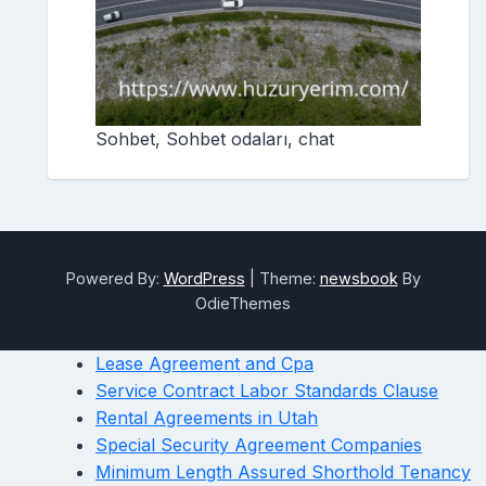
Sohbet, Sohbet odaları, chat
Powered By:
WordPress
|
Theme:
newsbook
By
OdieThemes
Lease Agreement and Cpa
Service Contract Labor Standards Clause
Rental Agreements in Utah
Special Security Agreement Companies
Minimum Length Assured Shorthold Tenancy