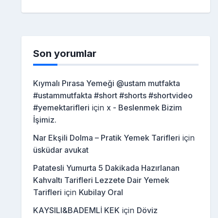
Son yorumlar
Kıymalı Pırasa Yemeği @ustam mutfakta
#ustammutfakta #short #shorts #shortvideo
#yemektarifleri
için
x - Beslenmek Bizim
İşimiz.
Nar Ekşili Dolma – Pratik Yemek Tarifleri
için
üsküdar avukat
Patatesli Yumurta 5 Dakikada Hazırlanan
Kahvaltı Tarifleri Lezzete Dair Yemek
Tarifleri
için
Kubilay Oral
KAYSILI&BADEMLİ KEK
için
Döviz