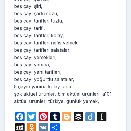
beş çayı şiiri,
beş çayı şarkı sözü,
beş çayı tarifleri tuzlu,
beş çayı tarifi,
beş çayı tarifleri kolay,
beş çayı tarifleri nefis yemek,
beş çayı tarifleri salatalar,
beş çayı yemekleri,
beş çayı yanına,
beş çayı yanı tarifleri,
beş çayı yoğurtlu salatalar,
5 çayın yanına kolay tarifi
şok aktüel ürünler, bim aktüel ürünleri, a101
aktüel ürünler, türkiye, gunluk yemek,
F
T
Pi
T
Bl
B
Di
In
a
w
nt
u
o
uf
ig
st
M
O
V
S