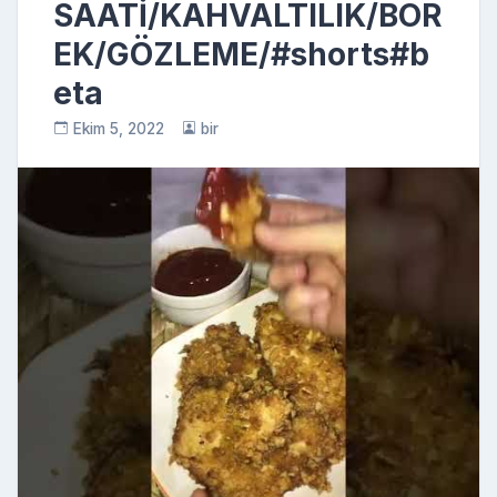
SAATİ/KAHVALTILIK/BÖR
EK/GÖZLEME/#shorts#b
eta
Ekim 5, 2022
bir