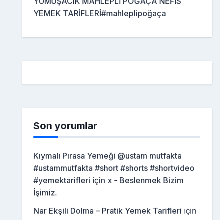
YUMUŞACIK MAHLEPLİ POĞAÇA NEFİS
YEMEK TARİFLERİ#mahleplipoğaça
Son yorumlar
Kıymalı Pırasa Yemeği @ustam mutfakta
#ustammutfakta #short #shorts #shortvideo
#yemektarifleri
için
x - Beslenmek Bizim
İşimiz.
Nar Ekşili Dolma – Pratik Yemek Tarifleri
için